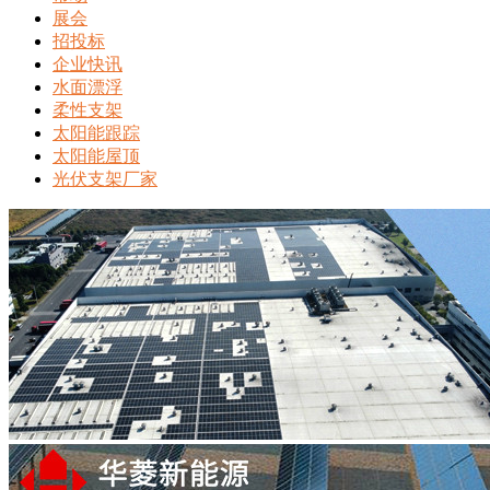
展会
招投标
企业快讯
水面漂浮
柔性支架
太阳能跟踪
太阳能屋顶
光伏支架厂家