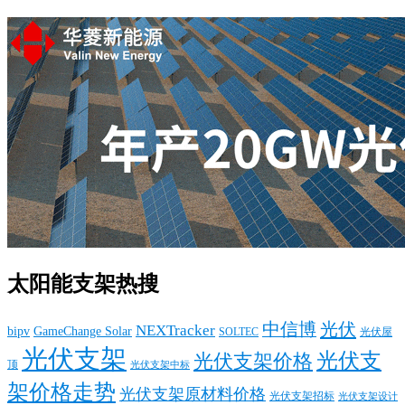
太阳能支架热搜
中信博
光伏
NEXTracker
bipv
GameChange Solar
SOLTEC
光伏屋
光伏支架
光伏支
光伏支架价格
顶
光伏支架中标
架价格走势
光伏支架原材料价格
光伏支架招标
光伏支架设计