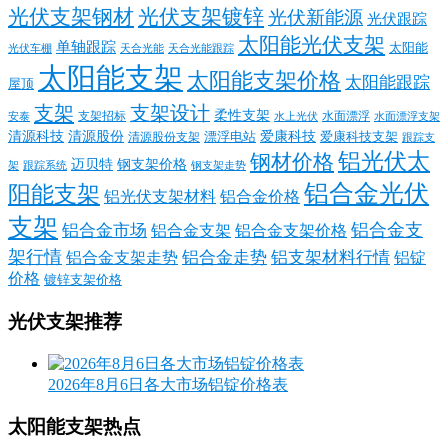
光伏支架钢材
光伏支架镀锌
光伏新能源
光伏跟踪
太阳能光伏支架
单轴跟踪
太阳能
光伏车棚
天合光能
天合光能跟踪
太阳能支架
太阳能支架价格
太阳能跟踪
屋顶
支架
支架设计
柔性支架
支架招标
水面漂浮
安泰
水面漂浮支架
水上光伏
清源科技
爱康科技
清源股份
清源股份支架
漂浮电站
爱康科技支架
跟踪支
铝光伏太
钢材价格
迈贝特
钢支架价格
架
跟踪系统
钢支架走势
铝合金光伏
阳能支架
铝光伏支架材料
铝合金价格
支架
铝合金支
铝合金市场
铝合金支架
铝合金支架价格
架行情
铝合金走势
铝支架材料行情
铝合金支架走势
铝锭
价格
镀锌支架价格
光伏支架推荐
2026年8月6日各大市场铝锭价格表
太阳能支架热点