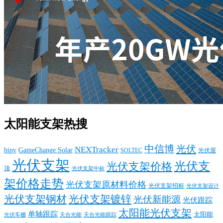
太阳能支架热搜
中信博
光伏
NEXTracker
bipv
GameChange Solar
SOLTEC
光伏屋
光伏支架
光伏支
光伏支架价格
顶
光伏支架中标
架价格走势
光伏支架原材料价格
光伏支架招标
光伏支架设计
光伏支架钢材
光伏支架镀锌
光伏新能源
光伏跟踪
太阳能光伏支架
单轴跟踪
太阳能
光伏车棚
天合光能
天合光能跟踪