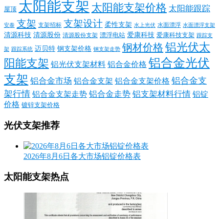
太阳能支架
太阳能支架价格
太阳能跟踪
屋顶
支架
支架设计
柔性支架
支架招标
水面漂浮
安泰
水面漂浮支架
水上光伏
清源科技
爱康科技
清源股份
清源股份支架
漂浮电站
爱康科技支架
跟踪支
铝光伏太
钢材价格
迈贝特
钢支架价格
架
跟踪系统
钢支架走势
铝合金光伏
阳能支架
铝光伏支架材料
铝合金价格
支架
铝合金支
铝合金市场
铝合金支架
铝合金支架价格
架行情
铝合金走势
铝支架材料行情
铝合金支架走势
铝锭
价格
镀锌支架价格
光伏支架推荐
2026年8月6日各大市场铝锭价格表
太阳能支架热点