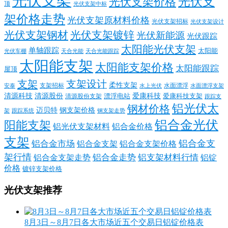
光伏支架
光伏支
光伏支架价格
顶
光伏支架中标
架价格走势
光伏支架原材料价格
光伏支架招标
光伏支架设计
光伏支架钢材
光伏支架镀锌
光伏新能源
光伏跟踪
太阳能光伏支架
单轴跟踪
太阳能
光伏车棚
天合光能
天合光能跟踪
太阳能支架
太阳能支架价格
太阳能跟踪
屋顶
支架
支架设计
柔性支架
支架招标
水面漂浮
安泰
水面漂浮支架
水上光伏
清源科技
爱康科技
清源股份
清源股份支架
漂浮电站
爱康科技支架
跟踪支
铝光伏太
钢材价格
迈贝特
钢支架价格
架
跟踪系统
钢支架走势
铝合金光伏
阳能支架
铝光伏支架材料
铝合金价格
支架
铝合金支
铝合金市场
铝合金支架
铝合金支架价格
架行情
铝合金走势
铝支架材料行情
铝合金支架走势
铝锭
价格
镀锌支架价格
光伏支架推荐
8月3日～8月7日各大市场近五个交易日铝锭价格表