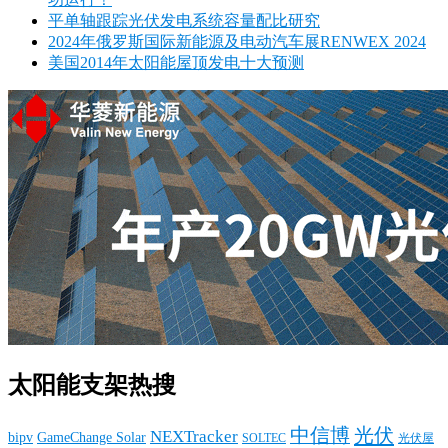
平单轴跟踪光伏发电系统容量配比研究
2024年俄罗斯国际新能源及电动汽车展RENWEX 2024
美国2014年太阳能屋顶发电十大预测
太阳能支架热搜
中信博
光伏
NEXTracker
bipv
GameChange Solar
SOLTEC
光伏屋