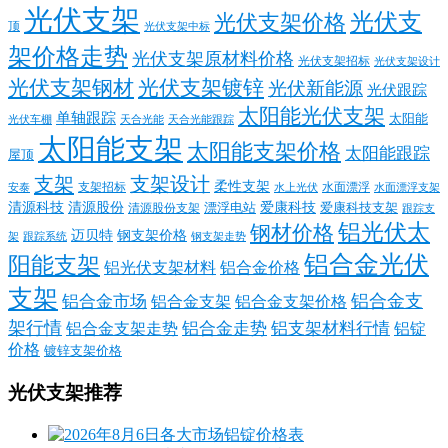
光伏支架
光伏支
光伏支架价格
顶
光伏支架中标
架价格走势
光伏支架原材料价格
光伏支架招标
光伏支架设计
光伏支架钢材
光伏支架镀锌
光伏新能源
光伏跟踪
太阳能光伏支架
单轴跟踪
太阳能
光伏车棚
天合光能
天合光能跟踪
太阳能支架
太阳能支架价格
太阳能跟踪
屋顶
支架
支架设计
柔性支架
支架招标
水面漂浮
安泰
水面漂浮支架
水上光伏
清源科技
爱康科技
清源股份
清源股份支架
漂浮电站
爱康科技支架
跟踪支
铝光伏太
钢材价格
迈贝特
钢支架价格
架
跟踪系统
钢支架走势
铝合金光伏
阳能支架
铝光伏支架材料
铝合金价格
支架
铝合金支
铝合金市场
铝合金支架
铝合金支架价格
架行情
铝合金走势
铝支架材料行情
铝合金支架走势
铝锭
价格
镀锌支架价格
光伏支架推荐