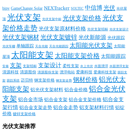
中信博
光伏
NEXTracker
bipv
GameChange Solar
SOLTEC
光伏屋
光伏支架
光伏支
光伏支架价格
顶
光伏支架中标
架价格走势
光伏支架原材料价格
光伏支架招标
光伏支架设计
光伏支架钢材
光伏支架镀锌
光伏新能源
光伏跟踪
太阳能光伏支架
单轴跟踪
太阳能
光伏车棚
天合光能
天合光能跟踪
太阳能支架
太阳能支架价格
太阳能跟踪
屋顶
支架
支架设计
柔性支架
支架招标
水面漂浮
安泰
水面漂浮支架
水上光伏
清源科技
爱康科技
清源股份
清源股份支架
漂浮电站
爱康科技支架
跟踪支
铝光伏太
钢材价格
迈贝特
钢支架价格
架
跟踪系统
钢支架走势
铝合金光伏
阳能支架
铝光伏支架材料
铝合金价格
支架
铝合金支
铝合金市场
铝合金支架
铝合金支架价格
架行情
铝合金走势
铝支架材料行情
铝合金支架走势
铝锭
价格
镀锌支架价格
光伏支架推荐