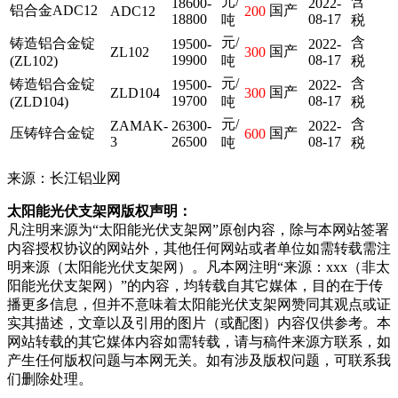
元/
含
18600-
2022-
铝合金ADC12
国产
ADC12
200
18800
08-17
吨
税
元/
含
铸造铝合金锭
19500-
2022-
国产
ZL102
300
19900
08-17
(ZL102)
吨
税
元/
含
铸造铝合金锭
19500-
2022-
国产
ZLD104
300
19700
08-17
(ZLD104)
吨
税
元/
含
ZAMAK-
26300-
2022-
压铸锌合金锭
国产
600
3
26500
08-17
吨
税
来源：长江铝业网
太阳能光伏支架网版权声明：
凡注明来源为“太阳能光伏支架网”原创内容，除与本网站签署
内容授权协议的网站外，其他任何网站或者单位如需转载需注
明来源（太阳能光伏支架网）。凡本网注明“来源：xxx（非太
阳能光伏支架网）”的内容，均转载自其它媒体，目的在于传
播更多信息，但并不意味着太阳能光伏支架网赞同其观点或证
实其描述，文章以及引用的图片（或配图）内容仅供参考。本
网站转载的其它媒体内容如需转载，请与稿件来源方联系，如
产生任何版权问题与本网无关。如有涉及版权问题，可联系我
们删除处理。