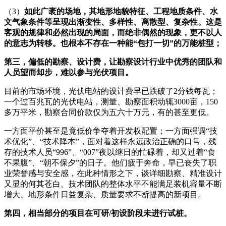
（3）
如此广袤的场地，其地形地貌特征、工程地质条件、水
文气象条件等呈现出渐变性、多样性、离散型、复杂性。这是
客观的规律和必然出现的局面，而绝非偶然的现象，更不以人
的意志为转移。也根本不存在一种能“包打一切”的万能桩型；
第三，偏低的勘察、设计费，让勘察设计行业中优秀的团队和
人员望而却步，难以参与光伏项目。
目前的市场环境，光伏电站的设计费早已跌破了2分钱每瓦；
一个过百兆瓦的光伏电站，测量、勘察面积动辄3000亩，150
多万平米，勘察合同价款仅为五六十万元，有的甚至更低。
一方面平价甚至是竟低价争夺着开发权配置；一方面强调“技
术优化”、“技术降本”，面对着这样永远政治正确的口号，残
存的技术人员“996”、“007”夜以继日的忙碌着，却又过着“食
不果腹”、“朝不保夕”的日子。他们疲于奔命，早已丧失了职
业荣誉感与安全感，在此种情形之下，谈详细勘察、精准设计
又显的何其苍白。技术团队的整体水平不能满足装机容量不断
增大、地形条件日益复杂、质量要求不断提高的新项目。
第四，相当部分的项目在可研/初设阶段未进行试桩。