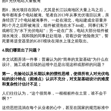
图8 光伏电站大量被淹
图8，渔光项目在国内，尤其是长江以南地区大量上马之后，
每年都有多个电站被淹。笔者自2013年从事光伏项目以来，亲
身经历了2个电站被淹事件。一处在湖北，电站建成全容量并
网1个月之后即被淹没，组件被浸泡在水下4m处。同事们私下
戏称它为“水下光伏电站”；另一处在广东，电站大部分组件被
湖水淹没，我和我的同事赶赴现场，背着沙袋“抢险救灾”，誓
死要将逆变器里的IGBT模块在湖水上涨之前取出。
4.我们哪里出了问题？
本文试图弄清一件事：普遍认为的“简单的支架基础”为什么在
设计、施工或者后续的运维中总是出现这样或那样的问题？
第一，先验论以及长期以来的惯性思维，使得所有人对光伏电
站的设计特点（困难点）认识不充分，对支架基础设计的难度
和复杂性计估计不足；
人们往往认为，“这个很简单，一根根桩杵在土里，谁不会干
啊？”
这些思想流淌在每个从业者的心中，甚至在国家的规范标准中