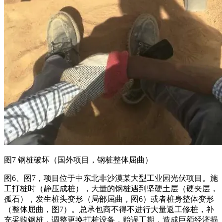
图7 钢桩破坏（国外项目，钢桩整体屈曲）
图6、图7，项目位于中东北非沙漠某大型工业园光伏项目。施
工打桩时（静压成桩），大量的钢桩遇到坚硬土层（硬夹层，
孤石），发生桩头变形（局部屈曲，图6）或者桩身整体变形
（整体屈曲，图7）。总承包商不得不进行大量返工修桩，补
充采购钢桩，调整更换打桩设备，贻误工期，造成巨额经济损