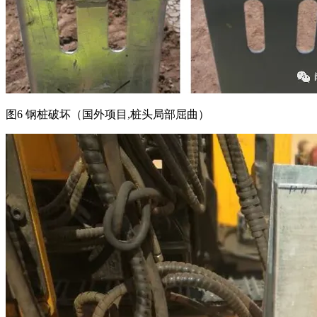
图6 钢桩破坏（国外项目,桩头局部屈曲）