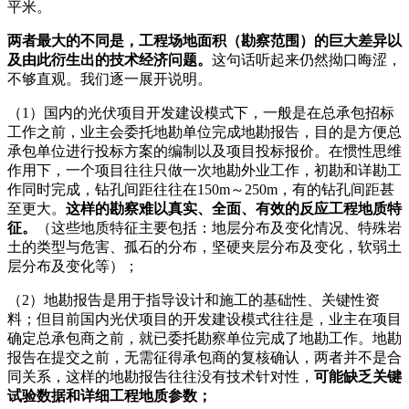
平米。
两者最大的不同是，工程场地面积（勘察范围）的巨大差异以
及由此衍生出的技术经济问题。
这句话听起来仍然拗口晦涩，
不够直观。我们逐一展开说明。
（1）国内的光伏项目开发建设模式下，一般是在总承包招标
工作之前，业主会委托地勘单位完成地勘报告，目的是方便总
承包单位进行投标方案的编制以及项目投标报价。在惯性思维
作用下，一个项目往往只做一次地勘外业工作，初勘和详勘工
作同时完成，钻孔间距往往在150m～250m，有的钻孔间距甚
至更大。
这样的勘察难以真实、全面、有效的反应工程地质特
征。
（这些地质特征主要包括：地层分布及变化情况、特殊岩
土的类型与危害、孤石的分布，坚硬夹层分布及变化，软弱土
层分布及变化等）；
（2）地勘报告是用于指导设计和施工的基础性、关键性资
料；但目前国内光伏项目的开发建设模式往往是，业主在项目
确定总承包商之前，就已委托勘察单位完成了地勘工作。地勘
报告在提交之前，无需征得承包商的复核确认，两者并不是合
同关系，这样的地勘报告往往没有技术针对性，
可能缺乏关键
试验数据和详细工程地质参数；