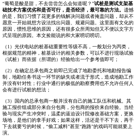
“葡萄是酸是甜，不去尝尝怎么会知道呢？”
试桩是测试支架基
础技术方案优劣和是否可行，是否经济，最可靠的方法。
遗憾
的是，我们习惯了花更多的钱解决问题或者掩盖问题，却从不
愿意一开始就想方设法找出问题、规避问题。这里面有文化的
原因，惯性思维的原因，还有很多众所周知但又不便以文字方
式呈现的原因。本文捡能说的和大家唠叨唠叨。
（1）光伏电站的桩基础重要性等级不高，一般划分为丙类，
根据规范的精神，桩基设计的相关参数，可以不进行现场试验
（试桩）而依据（所谓的）经验给出一个参考值即可；
（2）在确定总承包商之前即已完成了地勘委托和地勘报告编
制，地勘任务书这一环节的缺失或者流于形式，造成地勘工作
并没有针对性；行业中通行的极低的勘察费用也不允许任何人
会有进行试桩的想法；
（3）国内的总承包商一般并没有自己的施工队伍和机械。其
施工报价组成部分来自分包商，分包商的报价来自经验。当经
验与现实产生冲突时，温柔的逼迫设计院修改基础方案，更换
场地，是他们的拿手好戏；如果这样，活还是干不下去，再干
下去就要亏的时候，“偷工减料”甚至“跑路”的戏码可能就要上
演。