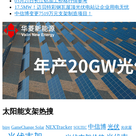
03月21日长江铝加工价格行情参考
17.5MW！迈贝特彩钢瓦屋顶光伏电站让企业用电无忧
中信博变更7519万元支架制造项目！
太阳能支架热搜
中信博
光伏
NEXTracker
bipv
GameChange Solar
SOLTEC
光伏屋