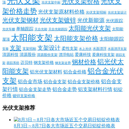
光伏支架
光伏支
光伏支架价格
顶
光伏支架中标
架价格走势
光伏支架原材料价格
光伏支架招标
光伏支架设计
光伏支架钢材
光伏支架镀锌
光伏新能源
光伏跟踪
太阳能光伏支架
单轴跟踪
太阳能
光伏车棚
天合光能
天合光能跟踪
太阳能支架
太阳能支架价格
太阳能跟踪
屋顶
支架
支架设计
柔性支架
支架招标
水面漂浮
安泰
水面漂浮支架
水上光伏
清源科技
爱康科技
清源股份
清源股份支架
漂浮电站
爱康科技支架
跟踪支
铝光伏太
钢材价格
迈贝特
钢支架价格
架
跟踪系统
钢支架走势
铝合金光伏
阳能支架
铝光伏支架材料
铝合金价格
支架
铝合金支
铝合金市场
铝合金支架
铝合金支架价格
架行情
铝合金走势
铝支架材料行情
铝合金支架走势
铝锭
价格
镀锌支架价格
光伏支架推荐
8月3日～8月7日各大市场近五个交易日铝锭价格表