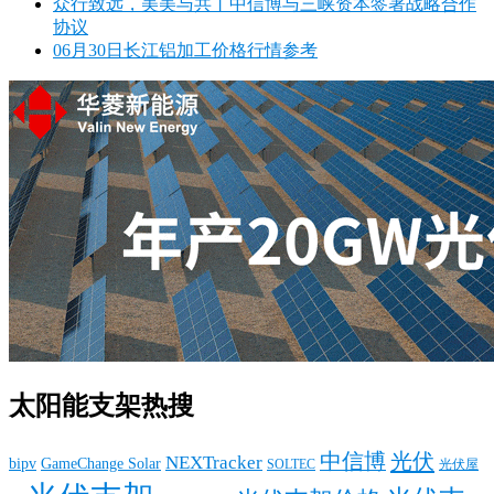
众行致远，美美与共丨中信博与三峡资本签署战略合作
协议
06月30日长江铝加工价格行情参考
太阳能支架热搜
中信博
光伏
NEXTracker
bipv
GameChange Solar
SOLTEC
光伏屋