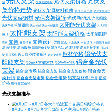
光伏支架
光伏支
光伏支架价格
顶
光伏支架中标
架价格走势
光伏支架原材料价格
光伏支架招标
光伏支架设计
光伏支架钢材
光伏支架镀锌
光伏新能源
光伏跟踪
太阳能光伏支架
单轴跟踪
太阳能
光伏车棚
天合光能
天合光能跟踪
太阳能支架
太阳能支架价格
太阳能跟踪
屋顶
支架
支架设计
柔性支架
支架招标
水面漂浮
安泰
水面漂浮支架
水上光伏
清源科技
爱康科技
清源股份
清源股份支架
漂浮电站
爱康科技支架
跟踪支
铝光伏太
钢材价格
迈贝特
钢支架价格
架
跟踪系统
钢支架走势
铝合金光伏
阳能支架
铝光伏支架材料
铝合金价格
支架
铝合金支
铝合金市场
铝合金支架
铝合金支架价格
架行情
铝合金走势
铝支架材料行情
铝合金支架走势
铝锭
价格
镀锌支架价格
光伏支架推荐
8月3日～8月7日各大市场近五个交易日铝锭价格表