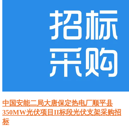
中国安能二局大唐保定热电厂顺平县
350MW光伏项目II标段光伏支架采购招
标