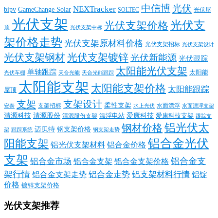
中信博
光伏
NEXTracker
bipv
GameChange Solar
SOLTEC
光伏屋
光伏支架
光伏支
光伏支架价格
顶
光伏支架中标
架价格走势
光伏支架原材料价格
光伏支架招标
光伏支架设计
光伏支架钢材
光伏支架镀锌
光伏新能源
光伏跟踪
太阳能光伏支架
单轴跟踪
太阳能
光伏车棚
天合光能
天合光能跟踪
太阳能支架
太阳能支架价格
太阳能跟踪
屋顶
支架
支架设计
柔性支架
支架招标
水面漂浮
安泰
水面漂浮支架
水上光伏
清源科技
爱康科技
清源股份
清源股份支架
漂浮电站
爱康科技支架
跟踪支
铝光伏太
钢材价格
迈贝特
钢支架价格
架
跟踪系统
钢支架走势
铝合金光伏
阳能支架
铝光伏支架材料
铝合金价格
支架
铝合金支
铝合金市场
铝合金支架
铝合金支架价格
架行情
铝合金走势
铝支架材料行情
铝合金支架走势
铝锭
价格
镀锌支架价格
光伏支架推荐