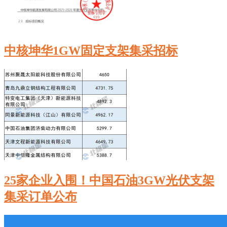
中核坤华‌1GW固定支架集采招标
25家企业入围！中国石油3GW光伏支架
集采订单公布