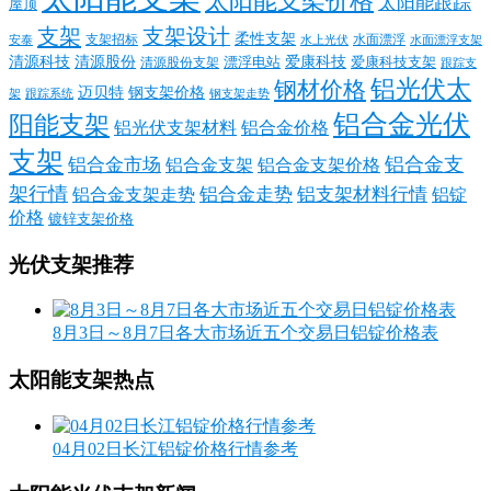
太阳能支架价格
太阳能跟踪
屋顶
支架
支架设计
柔性支架
支架招标
水面漂浮
安泰
水面漂浮支架
水上光伏
清源科技
爱康科技
清源股份
清源股份支架
漂浮电站
爱康科技支架
跟踪支
铝光伏太
钢材价格
迈贝特
钢支架价格
架
跟踪系统
钢支架走势
铝合金光伏
阳能支架
铝光伏支架材料
铝合金价格
支架
铝合金支
铝合金市场
铝合金支架
铝合金支架价格
架行情
铝合金走势
铝支架材料行情
铝合金支架走势
铝锭
价格
镀锌支架价格
光伏支架推荐
8月3日～8月7日各大市场近五个交易日铝锭价格表
太阳能支架热点
04月02日长江铝锭价格行情参考