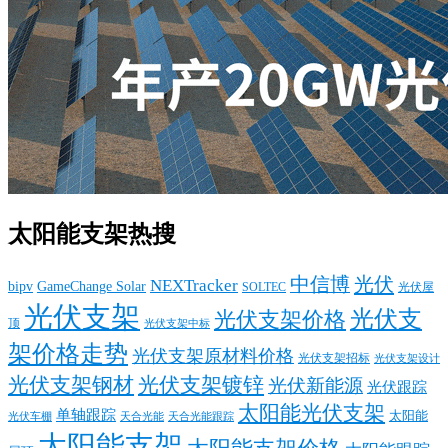
太阳能支架热搜
中信博
光伏
NEXTracker
bipv
GameChange Solar
SOLTEC
光伏屋
光伏支架
光伏支
光伏支架价格
顶
光伏支架中标
架价格走势
光伏支架原材料价格
光伏支架招标
光伏支架设计
光伏支架钢材
光伏支架镀锌
光伏新能源
光伏跟踪
太阳能光伏支架
单轴跟踪
太阳能
光伏车棚
天合光能
天合光能跟踪
太阳能支架