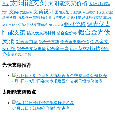
太阳能支架
太阳能支架价格
太阳能跟踪
屋顶
支架
支架设计
柔性支架
支架招标
水面漂浮
安泰
水面漂浮支架
水上光伏
清源科技
爱康科技
清源股份
清源股份支架
漂浮电站
爱康科技支架
跟踪支
铝光伏太
钢材价格
迈贝特
钢支架价格
架
跟踪系统
钢支架走势
铝合金光伏
阳能支架
铝光伏支架材料
铝合金价格
支架
铝合金支
铝合金市场
铝合金支架
铝合金支架价格
架行情
铝合金走势
铝支架材料行情
铝合金支架走势
铝锭
价格
镀锌支架价格
光伏支架推荐
8月3日～8月7日各大市场近五个交易日铝锭价格表
太阳能支架热点
04月22日长江铝锭价格行情参考