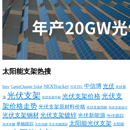
太阳能支架热搜
中信博
光伏
NEXTracker
bipv
GameChange Solar
SOLTEC
光伏屋
光伏支架
光伏支
光伏支架价格
顶
光伏支架中标
架价格走势
光伏支架原材料价格
光伏支架招标
光伏支架设计
光伏支架钢材
光伏支架镀锌
光伏新能源
光伏跟踪
太阳能光伏支架
单轴跟踪
太阳能
光伏车棚
天合光能
天合光能跟踪