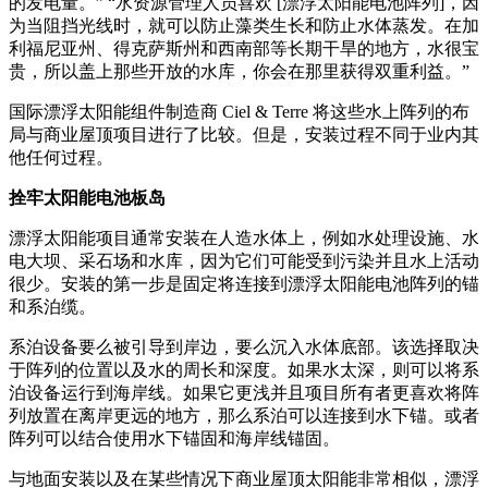
的发电量。” “水资源管理人员喜欢 [漂浮太阳能电池阵列]，因
为当阻挡光线时，就可以防止藻类生长和防止水体蒸发。在加
利福尼亚州、得克萨斯州和西南部等长期干旱的地方，水很宝
贵，所以盖上那些开放的水库，你会在那里获得双重利益。”
国际漂浮太阳能组件制造商 Ciel & Terre 将这些水上阵列的布
局与商业屋顶项目进行了比较。但是，安装过程不同于业内其
他任何过程。
拴牢太阳能电池板岛
漂浮太阳能项目通常安装在人造水体上，例如水处理设施、水
电大坝、采石场和水库，因为它们可能受到污染并且水上活动
很少。安装的第一步是固定将连接到漂浮太阳能电池阵列的锚
和系泊缆。
系泊设备要么被引导到岸边，要么沉入水体底部。该选择取决
于阵列的位置以及水的周长和深度。如果水太深，则可以将系
泊设备运行到海岸线。如果它更浅并且项目所有者更喜欢将阵
列放置在离岸更远的地方，那么系泊可以连接到水下锚。或者
阵列可以结合使用水下锚固和海岸线锚固。
与地面安装以及在某些情况下商业屋顶太阳能非常相似，漂浮