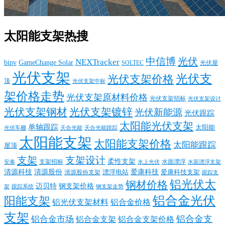
太阳能支架热搜
中信博
光伏
NEXTracker
bipv
GameChange Solar
SOLTEC
光伏屋
光伏支架
光伏支
光伏支架价格
顶
光伏支架中标
架价格走势
光伏支架原材料价格
光伏支架招标
光伏支架设计
光伏支架钢材
光伏支架镀锌
光伏新能源
光伏跟踪
太阳能光伏支架
单轴跟踪
太阳能
光伏车棚
天合光能
天合光能跟踪
太阳能支架
太阳能支架价格
太阳能跟踪
屋顶
支架
支架设计
柔性支架
支架招标
水面漂浮
安泰
水面漂浮支架
水上光伏
清源科技
爱康科技
清源股份
清源股份支架
漂浮电站
爱康科技支架
跟踪支
铝光伏太
钢材价格
迈贝特
钢支架价格
架
跟踪系统
钢支架走势
铝合金光伏
阳能支架
铝光伏支架材料
铝合金价格
支架
铝合金支
铝合金市场
铝合金支架
铝合金支架价格