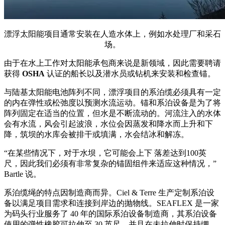
漂浮太阳能项目通常安装在人造水体上，例如水处理厂和采石
场。
由于在水上工作对太阳能承包商来说是新领域，因此需要聘请
获得
OSHA
认证的船长以及潜水员或钻机来安装和检查锚。
与陆基太阳能电池阵列不同，漂浮项目的系泊缆必须具有一定
的内在弹性或松弛度以预测水流运动。锚和系泊设备是为了将
阵列固定在适当的位置，但水是不断流动的。河流注入的水体
会有水流，风会引起波浪，水位会因蒸发和降水而上升和下
降，筑坝的水库会被排干或填满，水会结冰和解冻。
“在某些情况下，对于水坝，它可能会上下 落差达到100英
尺，因此我们必须有非常复杂的锚固组件来适应这种情况，”
Bartle 说。
系泊缆绳的特点因制造商而异。Ciel & Terre 生产定制系泊设
备以满足项目需求和连接到岸边的抛物线。SEAFLEX 是一家
为码头行业服务了 40 年的国际系泊设备制造商，其系泊设备
使用的弹性橡胶可拉伸至 30 英尺，并且在未拉伸时保持绷