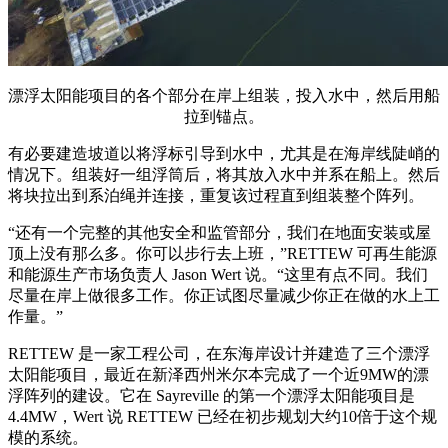
漂浮太阳能项目的各个部分在岸上组装，投入水中，然后用船
拉到锚点。
有必要建造坡道以将浮标引导到水中，尤其是在海岸线陡峭的
情况下。组装好一组浮筒后，将其放入水中并系在船上。然后
将块拉出到系泊绳并连接，重复该过程直到组装整个阵列。
“还有一个完整的其他安全和监管部分，我们在地面安装或屋
顶上没有那么多。你可以步行去上班，”RETTEW 可再生能源
和能源生产市场负责人 Jason Wert 说。“这里有点不同。我们
尽量在岸上做很多工作。你正试图尽量减少你正在做的水上工
作量。”
RETTEW 是一家工程公司，在东海岸设计并建造了三个漂浮
太阳能项目，最近在新泽西州米尔本完成了一个近9MW的漂
浮阵列的建设。它在 Sayreville 的第一个漂浮太阳能项目是
4.4MW，Wert 说 RETTEW 已经在初步规划大约10倍于这个规
模的系统。