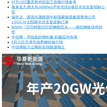
07月19日重庆有色铝加工价格行情参考
泰来县九洲大兴100MWp平价光伏B项目光伏支架招标公
告
瑞丰达、国强兴晟能源中标国家能源集团青海公司
1.055GW太阳能光伏支架采购订单
66MW！迈贝特助力印尼钢铁巨头——德信钢铁绿色转
型
中信博：寻找新的增长极 积极应对布局
8月25日天津市场带钢价格行情
中信博助力立陶宛实现能源独立