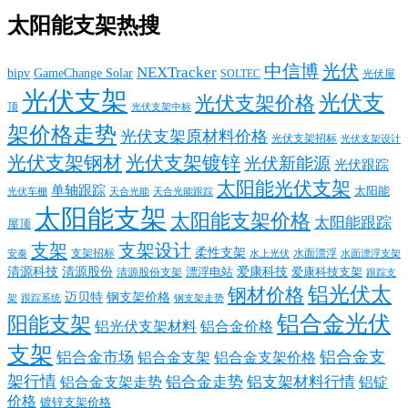
太阳能支架热搜
中信博
光伏
NEXTracker
bipv
GameChange Solar
SOLTEC
光伏屋
光伏支架
光伏支
光伏支架价格
顶
光伏支架中标
架价格走势
光伏支架原材料价格
光伏支架招标
光伏支架设计
光伏支架钢材
光伏支架镀锌
光伏新能源
光伏跟踪
太阳能光伏支架
单轴跟踪
太阳能
光伏车棚
天合光能
天合光能跟踪
太阳能支架
太阳能支架价格
太阳能跟踪
屋顶
支架
支架设计
柔性支架
支架招标
水面漂浮
安泰
水面漂浮支架
水上光伏
清源科技
爱康科技
清源股份
清源股份支架
漂浮电站
爱康科技支架
跟踪支
铝光伏太
钢材价格
迈贝特
钢支架价格
架
跟踪系统
钢支架走势
铝合金光伏
阳能支架
铝光伏支架材料
铝合金价格
支架
铝合金支
铝合金市场
铝合金支架
铝合金支架价格
架行情
铝合金走势
铝支架材料行情
铝合金支架走势
铝锭
价格
镀锌支架价格