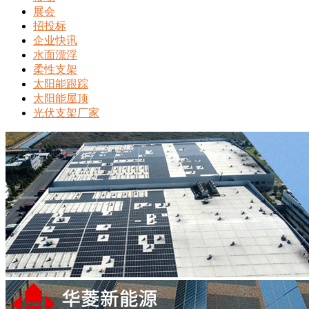
展会
招投标
企业快讯
水面漂浮
柔性支架
太阳能跟踪
太阳能屋顶
光伏支架厂家