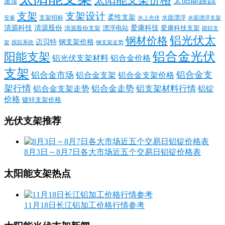
太阳能跟踪
屋顶
支架
支架设计
柔性支架
支架招标
水面漂浮
安泰
水面漂浮支架
水上光伏
清源科技
爱康科技
清源股份
清源股份支架
漂浮电站
爱康科技支架
跟踪支
铝光伏太
钢材价格
迈贝特
钢支架价格
架
跟踪系统
钢支架走势
铝合金光伏
阳能支架
铝光伏支架材料
铝合金价格
支架
铝合金支
铝合金市场
铝合金支架
铝合金支架价格
架行情
铝合金走势
铝支架材料行情
铝合金支架走势
铝锭
价格
镀锌支架价格
光伏支架推荐
8月3日～8月7日各大市场近五个交易日铝锭价格表
太阳能支架热点
11月18日长江铝加工价格行情参考