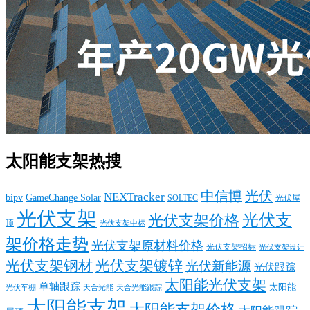
太阳能支架热搜
中信博
光伏
NEXTracker
bipv
GameChange Solar
SOLTEC
光伏屋
光伏支架
光伏支
光伏支架价格
顶
光伏支架中标
架价格走势
光伏支架原材料价格
光伏支架招标
光伏支架设计
光伏支架钢材
光伏支架镀锌
光伏新能源
光伏跟踪
太阳能光伏支架
单轴跟踪
太阳能
光伏车棚
天合光能
天合光能跟踪
太阳能支架
太阳能支架价格