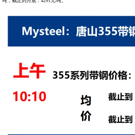
吨，截止到月底：4291元/吨。