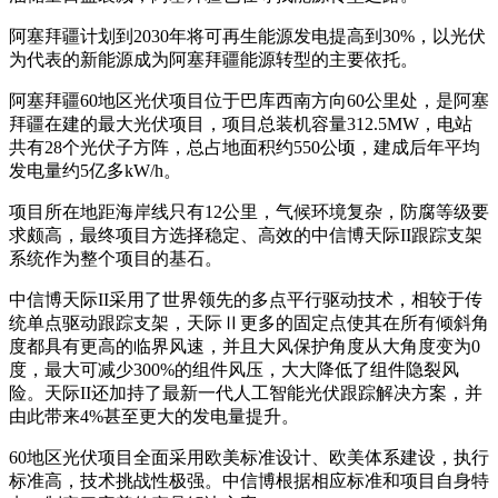
阿塞拜疆计划到2030年将可再生能源发电提高到30%，以光伏
为代表的新能源成为阿塞拜疆能源转型的主要依托。
阿塞拜疆60地区光伏项目位于巴库西南方向60公里处，是阿塞
拜疆在建的最大光伏项目，项目总装机容量312.5MW，电站
共有28个光伏子方阵，总占地面积约550公顷，建成后年平均
发电量约5亿多kW/h。
项目所在地距海岸线只有12公里，气候环境复杂，防腐等级要
求颇高，最终项目方选择稳定、高效的中信博天际II跟踪支架
系统作为整个项目的基石。
中信博天际II采用了世界领先的多点平行驱动技术，相较于传
统单点驱动跟踪支架，天际Ⅱ更多的固定点使其在所有倾斜角
度都具有更高的临界风速，并且大风保护角度从大角度变为0
度，最大可减少300%的组件风压，大大降低了组件隐裂风
险。天际II还加持了最新一代人工智能光伏跟踪解决方案，并
由此带来4%甚至更大的发电量提升。
60地区光伏项目全面采用欧美标准设计、欧美体系建设，执行
标准高，技术挑战性极强。中信博根据相应标准和项目自身特