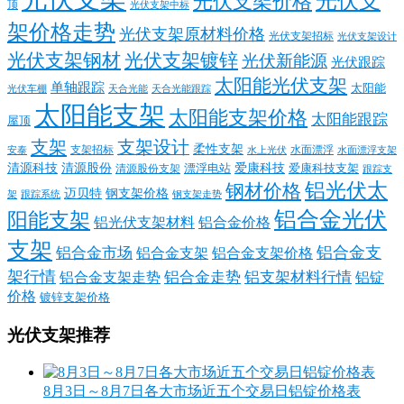
光伏支
光伏支架价格
顶
光伏支架中标
架价格走势
光伏支架原材料价格
光伏支架招标
光伏支架设计
光伏支架钢材
光伏支架镀锌
光伏新能源
光伏跟踪
太阳能光伏支架
单轴跟踪
太阳能
光伏车棚
天合光能
天合光能跟踪
太阳能支架
太阳能支架价格
太阳能跟踪
屋顶
支架
支架设计
柔性支架
支架招标
水面漂浮
安泰
水面漂浮支架
水上光伏
清源科技
爱康科技
清源股份
清源股份支架
漂浮电站
爱康科技支架
跟踪支
铝光伏太
钢材价格
迈贝特
钢支架价格
架
跟踪系统
钢支架走势
铝合金光伏
阳能支架
铝光伏支架材料
铝合金价格
支架
铝合金支
铝合金市场
铝合金支架
铝合金支架价格
架行情
铝合金走势
铝支架材料行情
铝合金支架走势
铝锭
价格
镀锌支架价格
光伏支架推荐
8月3日～8月7日各大市场近五个交易日铝锭价格表