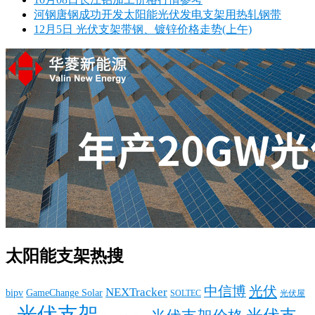
河钢唐钢成功开发太阳能光伏发电支架用热轧钢带
12月5日 光伏支架带钢、镀锌价格走势(上午)
太阳能支架热搜
中信博
光伏
NEXTracker
bipv
GameChange Solar
SOLTEC
光伏屋
光伏支架