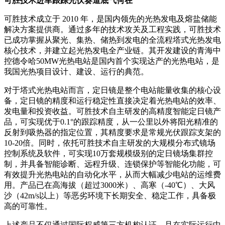
可胜技术进军跟踪光伏赛道底气何在
可胜技术成立于 2010 年，是国内领先的光热发电及熔盐储能
解决方案提供商。通过多年的技术攻关及工程实践，可胜技术
已成功掌握从聚光、集热、储热到发电的全流程塔式光热发电
核心技术，并建立起光热发电全产业链。其开发建设的青海中
控德令哈50MW光热电站是国内首个实现达产的光热电站，是
我国光热项目设计、建设、运行的典范。
对于塔式光热电站而言，定日镜是整个电站能量收集的核心设
备，定日镜的精度和运行稳定性直接决定着光热电站的效率、
发电量和投资收益。可胜技术自主研发的高精度智能定日镜产
品，可实现优于0.1°的跟踪精度，从一公里以外将阳光精准的
反射到吸热器的指定位置，其精度要求是常规光伏跟踪支架的
10-20倍。同时，依托可胜技术自主研发的大规模分布式镜场
控制系统及软件，可实现10万套规模级别的定日镜场集群控
制，并具备智能诊断、远程升级、连锁保护等智能化功能，可
有效提升光热电站的自动化水平，从而大幅减少电站的运维费
用。产品已在高海拔（超过3000米）、高寒（-40℃）、大风
沙（42m/s以上）等恶劣环境下长期安全、稳定工作，具备极
高的可靠性。
上述产品不仅通过国际权威第三方机构认证，且在实际运行中