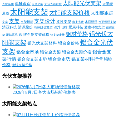
太阳能光伏支架
单轴跟踪
太阳能
光伏车棚
天合光能
天合光能跟踪
太阳能支架
太阳能支架价格
太阳能跟踪
屋顶
支架
支架设计
柔性支架
支架招标
水面漂浮
安泰
水面漂浮支架
水上光伏
清源科技
爱康科技
清源股份
清源股份支架
漂浮电站
爱康科技支架
跟踪支
铝光伏太
钢材价格
迈贝特
钢支架价格
架
跟踪系统
钢支架走势
铝合金光伏
阳能支架
铝光伏支架材料
铝合金价格
支架
铝合金支
铝合金市场
铝合金支架
铝合金支架价格
架行情
铝合金走势
铝支架材料行情
铝合金支架走势
铝锭
价格
镀锌支架价格
光伏支架推荐
2026年8月7日各大市场铝锭价格表
太阳能支架热点