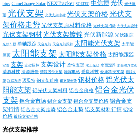
中信博
光伏
NEXTracker
bipv
GameChange Solar
SOLTEC
光伏屋
光伏支架
光伏支
光伏支架价格
顶
光伏支架中标
架价格走势
光伏支架原材料价格
光伏支架招标
光伏支架设计
光伏支架钢材
光伏支架镀锌
光伏新能源
光伏跟踪
太阳能光伏支架
单轴跟踪
太阳能
光伏车棚
天合光能
天合光能跟踪
太阳能支架
太阳能支架价格
太阳能跟踪
屋顶
支架
支架设计
柔性支架
支架招标
水面漂浮
安泰
水面漂浮支架
水上光伏
清源科技
爱康科技
清源股份
清源股份支架
漂浮电站
爱康科技支架
跟踪支
铝光伏太
钢材价格
迈贝特
钢支架价格
架
跟踪系统
钢支架走势
铝合金光伏
阳能支架
铝光伏支架材料
铝合金价格
支架
铝合金支
铝合金市场
铝合金支架
铝合金支架价格
架行情
铝合金走势
铝支架材料行情
铝合金支架走势
铝锭
价格
镀锌支架价格
光伏支架推荐