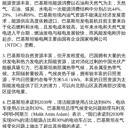
能源资源丰富。巴基斯坦能源消费以石油和天然气为主，天然
气、石油、煤炭、水电在一次能源消费结构中分别占比44%、
29%、14%和9%。巴基斯坦境内油气资源不能满足经济发展需
求，能源供应高度依赖进口。巴基斯坦发电装机目前主要来自
于化石燃料和水电，且发电成本较高。近年来水电和天然气发
电进入平台期，燃油发电与核电发展较快，而风能发电刚开始
起步。巴基斯坦输电网主要由国有企业国家电网公司
（NTDC）垄断。
3. 巴基斯坦自然资源丰富，但开发程度低。巴国拥有大量的光
伏发电和热力发电的太阳能资源，这对消化过剩的中国光伏产
能极具吸引力。巴基斯坦南部属热带气候，其余属亚热带气
候。太阳辐射量较高，气候炎热干燥，拥有较丰富的日照资
源，平均日照量约在每平方米5-6 / kWh。丰富的日照资源为太
阳能发电提供了巨大的潜力，可以向北部山区及西南部沙漠地
区提供电量。
4. 巴基斯坦承诺到2030年，清洁能源使用占比达到60%，电动
车使用占比达到30%。巴基斯坦总理气候变化问题助理马利克
•阿明•阿斯兰（Malik Amin Aslam）表示，“我们承诺到2030年
实现60%的清洁能源占比和30%的电动车占比，巴基斯坦在气
候变化问题上做出了超出其份额的承诺。”