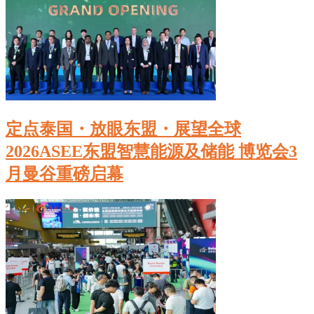
定点泰国・放眼东盟・展望全球
2026ASEE东盟智慧能源及储能 博览会3
月曼谷重磅启幕