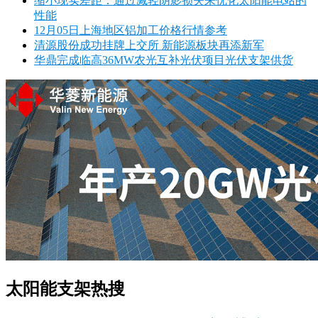
缩小现实差距：通过减轻阴影损失来优化太阳能电站的
性能
12月05日上海地区铝加工价格行情参考
清源股份成功挂牌上交所 新能源板块再添新军
华鼎完成临高36MW农光互补光伏项目光伏支架供货
太阳能支架热搜