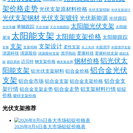
架价格走势
光伏支架原材料价格
光伏支架招标
光伏支架设计
光伏支架钢材
光伏支架镀锌
光伏新能源
光伏跟踪
太阳能光伏支架
单轴跟踪
太阳能
光伏车棚
天合光能
天合光能跟踪
太阳能支架
太阳能支架价格
太阳能跟踪
屋顶
支架
支架设计
柔性支架
支架招标
水面漂浮
安泰
水面漂浮支架
水上光伏
清源科技
爱康科技
清源股份
清源股份支架
漂浮电站
爱康科技支架
跟踪支
铝光伏太
钢材价格
迈贝特
钢支架价格
架
跟踪系统
钢支架走势
铝合金光伏
阳能支架
铝光伏支架材料
铝合金价格
支架
铝合金支
铝合金市场
铝合金支架
铝合金支架价格
架行情
铝合金走势
铝支架材料行情
铝合金支架走势
铝锭
价格
镀锌支架价格
光伏支架推荐
2026年8月6日各大市场铝锭价格表