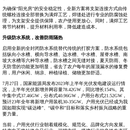
为确保“阳光房”的安全稳定性，全新方案将支架连接方式由传
统螺栓连接全部替换为满焊工艺，焊缝处进行专业的防腐蚀处
理，为支架安全提供保障，农户使用更放心。同时，满焊工艺
将节约材料，提升材料利用率，降低建造成本。
升级防水系统，改善防雨隔热
启用全新的全封闭防水系统替代传统的打胶方案，防水系统包
括纵向小水槽、横向导水槽、边水槽、中水槽、屋脊水槽、南
坡大水槽等六种导水槽，防水槽之间无缝对接，夏天防雨、冬
天防雪的功能更加明显，省去了农户每年的屋顶漏水的修复费
用，用户休闲、纳凉、种植绿植、储物更加舒适。
7月27日，国家能源局发布2023年上半年光伏发电建设运行情
况，上半年光伏新增并网容量78.42GW，同比增长154%。其
中集中式37.46GW，分布式40.96GW，户用分布式21.52GW，
预计23年全年将新增户用装机30-35GW。户用光伏已经成为我
国如期实现“碳达峰”、“碳中和”目标和落实乡村振兴战略的重
要力量。
当前，户用光伏行业朝着规模化、规范化、品牌化方向发展。