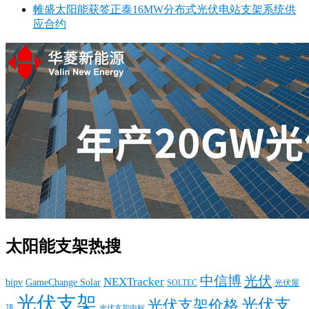
帷盛太阳能获签正泰16MW分布式光伏电站支架系统供
应合约
太阳能支架热搜
中信博
光伏
NEXTracker
bipv
GameChange Solar
SOLTEC
光伏屋
光伏支架
光伏支
光伏支架价格
顶
光伏支架中标