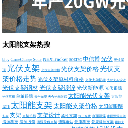
太阳能支架热搜
中信博
光伏
NEXTracker
bipv
GameChange Solar
SOLTEC
光伏屋
光伏支架
光伏支
光伏支架价格
顶
光伏支架中标
架价格走势
光伏支架原材料价格
光伏支架招标
光伏支架设计
光伏支架钢材
光伏支架镀锌
光伏新能源
光伏跟踪
太阳能光伏支架
单轴跟踪
太阳能
光伏车棚
天合光能
天合光能跟踪
太阳能支架
太阳能支架价格
太阳能跟踪
屋顶
支架
支架设计
柔性支架
支架招标
水面漂浮
安泰
水面漂浮支架
水上光伏
清源科技
爱康科技
清源股份
清源股份支架
漂浮电站
爱康科技支架
跟踪支