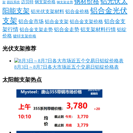
铝光伏太
钢材价格
迈贝特
钢支架价格
架
跟踪系统
钢支架走势
铝合金光伏
阳能支架
铝光伏支架材料
铝合金价格
支架
铝合金支
铝合金市场
铝合金支架
铝合金支架价格
架行情
铝合金走势
铝支架材料行情
铝合金支架走势
铝锭
价格
镀锌支架价格
光伏支架推荐
8月3日～8月7日各大市场近五个交易日铝锭价格表
太阳能支架热点