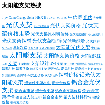
太阳能支架热搜
中信博
光伏
NEXTracker
bipv
GameChange Solar
SOLTEC
光伏屋
光伏支架
光伏支
光伏支架价格
顶
光伏支架中标
架价格走势
光伏支架原材料价格
光伏支架招标
光伏支架设计
光伏支架钢材
光伏支架镀锌
光伏新能源
光伏跟踪
太阳能光伏支架
单轴跟踪
太阳能
光伏车棚
天合光能
天合光能跟踪
太阳能支架
太阳能支架价格
太阳能跟踪
屋顶
支架
支架设计
柔性支架
支架招标
水面漂浮
安泰
水面漂浮支架
水上光伏
清源科技
爱康科技
清源股份
清源股份支架
漂浮电站
爱康科技支架
跟踪支
铝光伏太
钢材价格
迈贝特
钢支架价格
架
跟踪系统
钢支架走势
铝合金光伏
阳能支架
铝光伏支架材料
铝合金价格
支架
铝合金支
铝合金市场
铝合金支架
铝合金支架价格
架行情
铝合金走势
铝支架材料行情
铝合金支架走势
铝锭
价格
镀锌支架价格