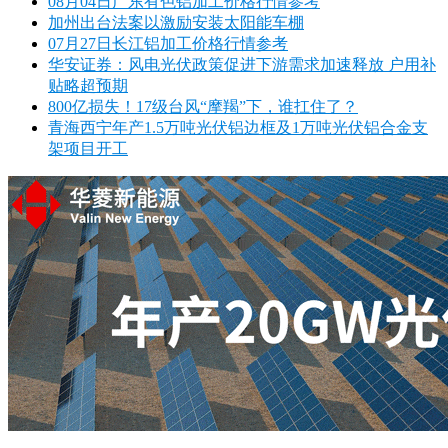
08月04日广东有色铝加工价格行情参考
加州出台法案以激励安装太阳能车棚
07月27日长江铝加工价格行情参考
华安证券：风电光伏政策促进下游需求加速释放 户用补
贴略超预期
800亿损失！17级台风“摩羯”下，谁扛住了？
青海西宁年产1.5万吨光伏铝边框及1万吨光伏铝合金支
架项目开工