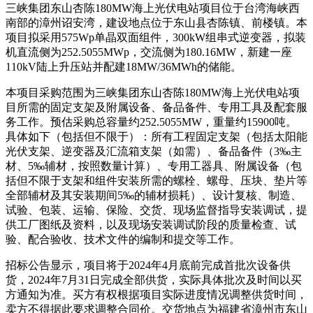
三峡集团东山杏陈180MW海上光伏电站项目位于台湾海峡西
南部的漳州诏安湾，建设地点位于东山县杏陈镇、前楼镇。本
项目拟采用575Wp单晶双面组件，300kW组串式逆变器，拟装
机直流侧为252.5055MWp，交流侧为180.16MW，新建一座
110kV陆上升压站并配建18MW/36MWh的储能。
本项目采购范围为三峡集团东山杏陈180MW海上光伏电站项
目所需的固定支架及附属设备、备品备件、专用工具及配套服
务工作。预估采购总容量约252.5055MW，重量约15900吨。
具体如下（包括但不限于）：所有工程固定支架（包括太阳能
光伏支架、逆变器及汇流箱支架（如需）、备品备件（3‰主
材、5‰辅材，按照数量计算）、专用工器具、附属设备（包
括但不限于支架和组件安装所需的螺栓、螺母、压块、垫片等
全部辅材及其安装期间5‰的辅材损耗）、设计复核、制造、
试验、包装、运输、保险、交货、现场监督指导安装调试，提
供工厂图纸及资料，以及现场安装调试阶段的质量检查、试
验、配合验收、技术文件的编制和提交等工作。
招标公告显示，项目将于2024年4月底前完成首批次设备供
货，2024年7月31日完成全部供货，实际具体批次及时间以买
方通知为准。买方有权根据项目实际进度情况调整供货时间，
卖方不得据此要求调整合同价。交货地点为福建省漳州市东山