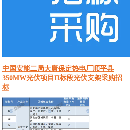
中国安能二局大唐保定热电厂顺平县
350MW光伏项目II标段光伏支架采购招
标