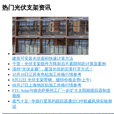
热门光伏支架资讯
建筑可安装光伏面积快速计算方法
干货：光伏支架组件方阵前后不遮阴间距计算及案例
漳州“光伏走廊”，屋顶光伏的完美打开方式！
10月19日江苏有色铝加工价格行情参考
8月22日 光伏支架带钢、镀锌价格走势(上午)
08月27日上海地区铝加工价格行情参考
FTC Solar与德克萨斯州工厂一起扩大太阳能跟踪器制造
规模
底气十足 | 华鼎行星系列跟踪器通过CPP权威风洞实验测
试