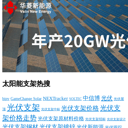
太阳能支架热搜
中信博
光伏
NEXTracker
bipv
GameChange Solar
SOLTEC
光伏屋
光伏支架
光伏支
光伏支架价格
顶
光伏支架中标
架价格走势
光伏支架原材料价格
光伏支架招标
光伏支架设计
光伏支架钢材
光伏支架镀锌
光伏新能源
光伏跟踪