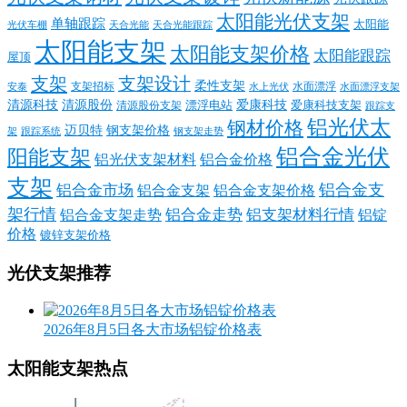
太阳能光伏支架
单轴跟踪
太阳能
光伏车棚
天合光能
天合光能跟踪
太阳能支架
太阳能支架价格
太阳能跟踪
屋顶
支架
支架设计
柔性支架
支架招标
水面漂浮
安泰
水面漂浮支架
水上光伏
清源科技
爱康科技
清源股份
清源股份支架
漂浮电站
爱康科技支架
跟踪支
铝光伏太
钢材价格
迈贝特
钢支架价格
架
跟踪系统
钢支架走势
铝合金光伏
阳能支架
铝光伏支架材料
铝合金价格
支架
铝合金支
铝合金市场
铝合金支架
铝合金支架价格
架行情
铝合金走势
铝支架材料行情
铝合金支架走势
铝锭
价格
镀锌支架价格
光伏支架推荐
2026年8月5日各大市场铝锭价格表
太阳能支架热点