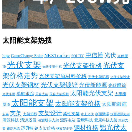
太阳能支架热搜
中信博
光伏
NEXTracker
bipv
GameChange Solar
SOLTEC
光伏屋
光伏支架
光伏支
光伏支架价格
顶
光伏支架中标
架价格走势
光伏支架原材料价格
光伏支架招标
光伏支架设计
光伏支架钢材
光伏支架镀锌
光伏新能源
光伏跟踪
太阳能光伏支架
单轴跟踪
太阳能
光伏车棚
天合光能
天合光能跟踪
太阳能支架
太阳能支架价格
太阳能跟踪
屋顶
支架
支架设计
柔性支架
支架招标
水面漂浮
安泰
水面漂浮支架
水上光伏
清源科技
爱康科技
清源股份
清源股份支架
漂浮电站
爱康科技支架
跟踪支
铝光伏太
钢材价格
迈贝特
钢支架价格
架
跟踪系统
钢支架走势