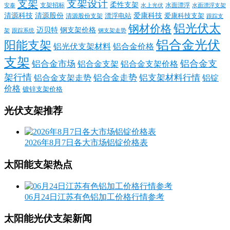
支架
支架设计
柔性支架
支架招标
水面漂浮
安泰
水面漂浮支架
水上光伏
清源科技
爱康科技
清源股份
清源股份支架
漂浮电站
爱康科技支架
跟踪支
铝光伏太
钢材价格
迈贝特
钢支架价格
架
跟踪系统
钢支架走势
铝合金光伏
阳能支架
铝光伏支架材料
铝合金价格
支架
铝合金支
铝合金市场
铝合金支架
铝合金支架价格
架行情
铝合金走势
铝支架材料行情
铝合金支架走势
铝锭
价格
镀锌支架价格
光伏支架推荐
2026年8月7日各大市场铝锭价格表
太阳能支架热点
06月24日江苏有色铝加工价格行情参考
太阳能光伏支架新闻