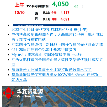
2023年4月6日 光伏支架原材料价格汇总(上午)
中信博高级副总裁周石俊：大基地时代已来，地面电站
再度超过分布式电站
江苏国强兴晟谭强：新挑战下国强兴晟的光伏跟踪之路
05月28日江苏有色铝加工价格行情参考
Mysteel：成本高企 沈阳冷镀稳中向上运行
江西火电打造的全国跨距最大柔性支架光伏项目成功并
网
清源股份：公司董事王小明减持股份数量已过半
华鼎新能源光伏支架系统及10GW组件边框生产线项目
签约义乌