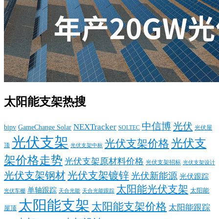
太阳能支架热搜
中信博
光伏
NEXTracker
bipv
GameChange Solar
SOLTEC
光伏屋
光伏支架
光伏支
光伏支架价格
顶
光伏支架中标
架价格走势
光伏支架原材料价格
光伏支架招标
光伏支架设计
光伏支架钢材
光伏支架镀锌
光伏新能源
光伏跟踪
太阳能光伏支架
单轴跟踪
太阳能
光伏车棚
天合光能
天合光能跟踪
太阳能支架
太阳能支架价格
太阳能跟踪
屋顶