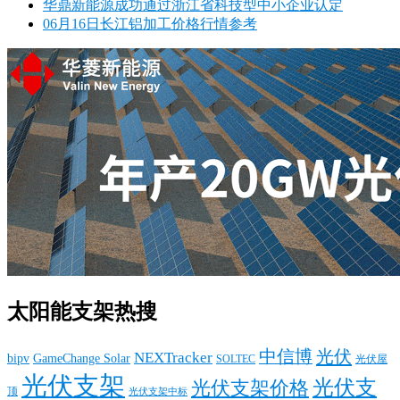
华鼎新能源成功通过浙江省科技型中小企业认定
06月16日长江铝加工价格行情参考
太阳能支架热搜
中信博
光伏
NEXTracker
bipv
GameChange Solar
SOLTEC
光伏屋
光伏支架
光伏支
光伏支架价格
顶
光伏支架中标