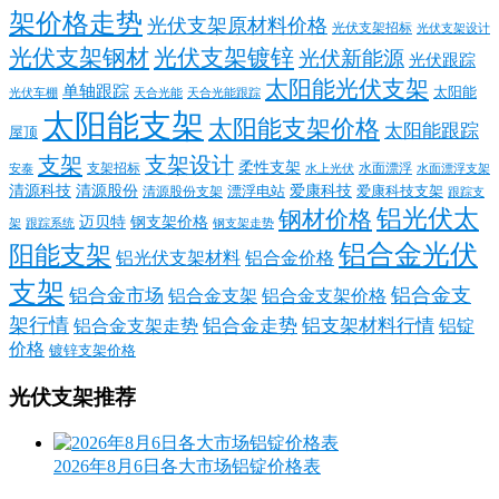
架价格走势
光伏支架原材料价格
光伏支架招标
光伏支架设计
光伏支架钢材
光伏支架镀锌
光伏新能源
光伏跟踪
太阳能光伏支架
单轴跟踪
太阳能
光伏车棚
天合光能
天合光能跟踪
太阳能支架
太阳能支架价格
太阳能跟踪
屋顶
支架
支架设计
柔性支架
支架招标
水面漂浮
安泰
水面漂浮支架
水上光伏
清源科技
爱康科技
清源股份
清源股份支架
漂浮电站
爱康科技支架
跟踪支
铝光伏太
钢材价格
迈贝特
钢支架价格
架
跟踪系统
钢支架走势
铝合金光伏
阳能支架
铝光伏支架材料
铝合金价格
支架
铝合金支
铝合金市场
铝合金支架
铝合金支架价格
架行情
铝合金走势
铝支架材料行情
铝合金支架走势
铝锭
价格
镀锌支架价格
光伏支架推荐
2026年8月6日各大市场铝锭价格表