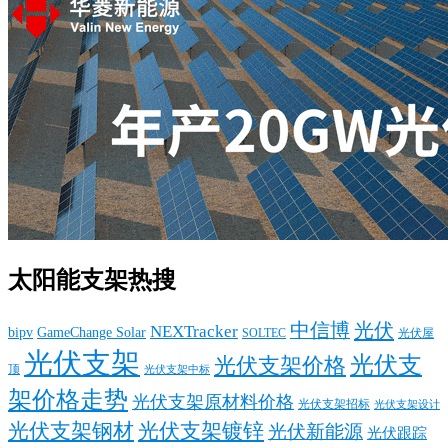
太阳能支架热搜
中信博
光伏
NEXTracker
bipv
GameChange Solar
SOLTEC
光伏屋
光伏支架
光伏支
光伏支架价格
顶
光伏支架中标
架价格走势
光伏支架原材料价格
光伏支架招标
光伏支架设计
光伏支架钢材
光伏支架镀锌
光伏新能源
光伏跟踪