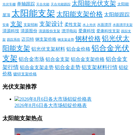
太阳能光伏支架
单轴跟踪
太阳能
光伏车棚
天合光能
天合光能跟踪
太阳能支架
太阳能支架价格
太阳能跟踪
屋顶
支架
支架设计
柔性支架
支架招标
水面漂浮
安泰
水面漂浮支架
水上光伏
清源科技
爱康科技
清源股份
清源股份支架
漂浮电站
爱康科技支架
跟踪支
铝光伏太
钢材价格
迈贝特
钢支架价格
架
跟踪系统
钢支架走势
铝合金光伏
阳能支架
铝光伏支架材料
铝合金价格
支架
铝合金支
铝合金市场
铝合金支架
铝合金支架价格
架行情
铝合金走势
铝支架材料行情
铝合金支架走势
铝锭
价格
镀锌支架价格
光伏支架推荐
2026年8月6日各大市场铝锭价格表
太阳能支架热点