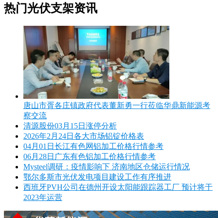
热门光伏支架资讯
唐山市胥各庄镇政府代表董新勇一行莅临华鼎新能源考
察交流
清源股份03月15日涨停分析
2026年2月24日各大市场铝锭价格表
04月01日长江有色网铝加工价格行情参考
06月28日广东有色铝加工价格行情参考
Mysteel调研：疫情影响下 济南地区仓储运行情况
鄂尔多斯市光伏发电项目建设工作有序推进
西班牙PVH公司在德州开设太阳能跟踪器工厂 预计将于
2023年运营