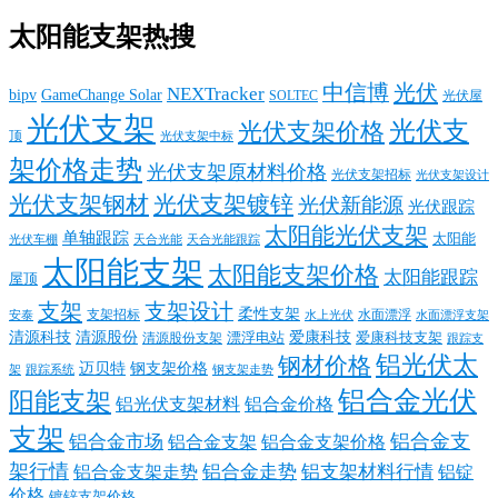
太阳能支架热搜
中信博
光伏
NEXTracker
bipv
GameChange Solar
SOLTEC
光伏屋
光伏支架
光伏支
光伏支架价格
顶
光伏支架中标
架价格走势
光伏支架原材料价格
光伏支架招标
光伏支架设计
光伏支架钢材
光伏支架镀锌
光伏新能源
光伏跟踪
太阳能光伏支架
单轴跟踪
太阳能
光伏车棚
天合光能
天合光能跟踪
太阳能支架
太阳能支架价格
太阳能跟踪
屋顶
支架
支架设计
柔性支架
支架招标
水面漂浮
安泰
水面漂浮支架
水上光伏
清源科技
爱康科技
清源股份
清源股份支架
漂浮电站
爱康科技支架
跟踪支
铝光伏太
钢材价格
迈贝特
钢支架价格
架
跟踪系统
钢支架走势
铝合金光伏
阳能支架
铝光伏支架材料
铝合金价格
支架
铝合金支
铝合金市场
铝合金支架
铝合金支架价格
架行情
铝合金走势
铝支架材料行情
铝合金支架走势
铝锭
价格
镀锌支架价格