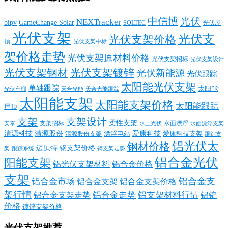
中信博
光伏
NEXTracker
bipv
GameChange Solar
SOLTEC
光伏屋
光伏支架
光伏支
光伏支架价格
顶
光伏支架中标
架价格走势
光伏支架原材料价格
光伏支架招标
光伏支架设计
光伏支架钢材
光伏支架镀锌
光伏新能源
光伏跟踪
太阳能光伏支架
单轴跟踪
太阳能
光伏车棚
天合光能
天合光能跟踪
太阳能支架
太阳能支架价格
太阳能跟踪
屋顶
支架
支架设计
柔性支架
支架招标
水面漂浮
安泰
水面漂浮支架
水上光伏
清源科技
爱康科技
清源股份
清源股份支架
漂浮电站
爱康科技支架
跟踪支
铝光伏太
钢材价格
迈贝特
钢支架价格
架
跟踪系统
钢支架走势
铝合金光伏
阳能支架
铝光伏支架材料
铝合金价格
支架
铝合金支
铝合金市场
铝合金支架
铝合金支架价格
架行情
铝合金走势
铝支架材料行情
铝合金支架走势
铝锭
价格
镀锌支架价格
光伏支架推荐