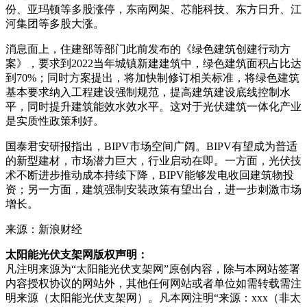
份
、
亚玛顿
等多股涨停，
东南网架
、
芯能科技
、
东方日升
、
江
河集团
等多股大涨。
消息面上，住建部等部门此前发布的《绿色建筑创
建行
动方
案》，要求到2022当年城镇新建建筑中，绿色建筑面积占比达
到70%；同时方案提出，将加快制修订相关标准，将绿色建筑
基本要求纳入工程建设强制规范，提高建筑建设底线控制水
平，同时提升建筑能效水效水平。这对于光伏建筑一体化产业
是实质性政策利好。
国泰君安
研报指出，BIPV市场空间广阔。BIPV有望成为普适
的新型建材，市场潜力巨大，行业启动在即。一方面，光伏技
术不断进步推动成本持续下降，BIPV能够发电收回建筑物投
资；另一方面，建筑强制安装政策有望出台，进一步刺激市场
增长。
来源：新浪财经
太阳能光伏支架网版权声明：
凡注明来源为“太阳能光伏支架网”原创内容，除与本网站签署
内容授权协议的网站外，其他任何网站或者单位如需转载需注
明来源（太阳能光伏支架网）。凡本网注明“来源：xxx（非太