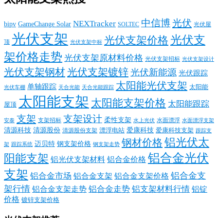
中信博
光伏
NEXTracker
bipv
GameChange Solar
SOLTEC
光伏屋
光伏支架
光伏支
光伏支架价格
顶
光伏支架中标
架价格走势
光伏支架原材料价格
光伏支架招标
光伏支架设计
光伏支架钢材
光伏支架镀锌
光伏新能源
光伏跟踪
太阳能光伏支架
单轴跟踪
太阳能
光伏车棚
天合光能
天合光能跟踪
太阳能支架
太阳能支架价格
太阳能跟踪
屋顶
支架
支架设计
柔性支架
支架招标
水面漂浮
安泰
水面漂浮支架
水上光伏
清源科技
爱康科技
清源股份
清源股份支架
漂浮电站
爱康科技支架
跟踪支
铝光伏太
钢材价格
迈贝特
钢支架价格
架
跟踪系统
钢支架走势
铝合金光伏
阳能支架
铝光伏支架材料
铝合金价格
支架
铝合金支
铝合金市场
铝合金支架
铝合金支架价格
架行情
铝合金走势
铝支架材料行情
铝合金支架走势
铝锭
价格
镀锌支架价格