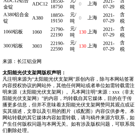
ADC12铝合
元/
含
18550-
2021-
上海
ADC12
0
18750
07-29
金锭
吨
税
A380铝合金
元/
含
18850-
2021-
上海
A380
0
19150
07-29
锭
吨
税
元/
含
21790-
2021-
1060铝板
上海
1060
130
22190
07-29
吨
税
元/
含
22190-
2021-
3003铝板
上海
3003
130
22590
07-29
吨
税
来源：长江铝业网
太阳能光伏支架网版权声明：
凡注明来源为“太阳能光伏支架网”原创内容，除与本网站签署
内容授权协议的网站外，其他任何网站或者单位如需转载需注
明来源（太阳能光伏支架网）。凡本网注明“来源：xxx（非太
阳能光伏支架网）”的内容，均转载自其它媒体，目的在于传
播更多信息，但并不意味着太阳能光伏支架网赞同其观点或证
实其描述，文章以及引用的图片（或配图）内容仅供参考。本
网站转载的其它媒体内容如需转载，请与稿件来源方联系，如
产生任何版权问题与本网无关。如有涉及版权问题，可联系我
们删除处理。