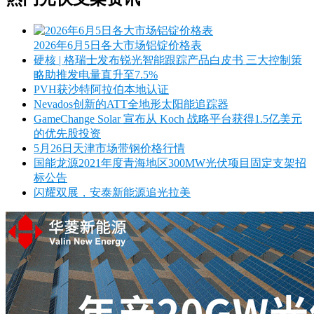
2026年6月5日各大市场铝锭价格表
硬核 | 格瑞士发布锐光智能跟踪产品白皮书 三大控制策
略助推发电量直升至7.5%
PVH获沙特阿拉伯本地认证
Nevados创新的ATT全地形太阳能追踪器
GameChange Solar 宣布从 Koch 战略平台获得1.5亿美元
的优先股投资
5月26日天津市场带钢价格行情
国能龙源2021年度青海地区300MW光伏项目固定支架招
标公告
闪耀双展，安泰新能源追光拉美