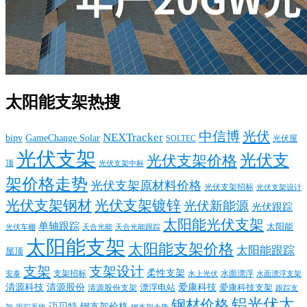
太阳能支架热搜
中信博
光伏
NEXTracker
bipv
GameChange Solar
SOLTEC
光伏屋
光伏支架
光伏支
光伏支架价格
顶
光伏支架中标
架价格走势
光伏支架原材料价格
光伏支架招标
光伏支架设计
光伏支架钢材
光伏支架镀锌
光伏新能源
光伏跟踪
太阳能光伏支架
单轴跟踪
太阳能
光伏车棚
天合光能
天合光能跟踪
太阳能支架
太阳能支架价格
太阳能跟踪
屋顶
支架
支架设计
柔性支架
支架招标
水面漂浮
安泰
水面漂浮支架
水上光伏
清源科技
爱康科技
清源股份
清源股份支架
漂浮电站
爱康科技支架
跟踪支
铝光伏太
钢材价格
迈贝特
钢支架价格
架