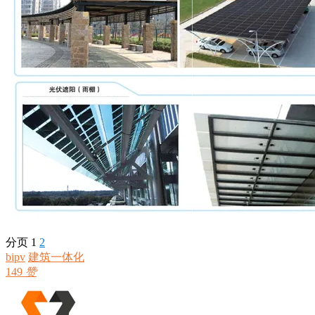
分页
1
2
bipv
建筑一体化
149
赞