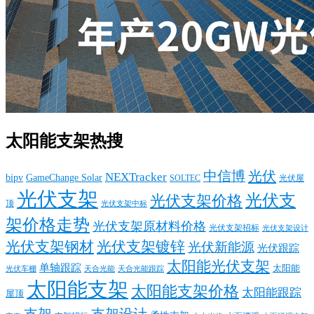
太阳能支架热搜
中信博
光伏
NEXTracker
bipv
GameChange Solar
SOLTEC
光伏屋
光伏支架
光伏支
光伏支架价格
顶
光伏支架中标
架价格走势
光伏支架原材料价格
光伏支架招标
光伏支架设计
光伏支架钢材
光伏支架镀锌
光伏新能源
光伏跟踪
太阳能光伏支架
单轴跟踪
太阳能
光伏车棚
天合光能
天合光能跟踪
太阳能支架
太阳能支架价格
太阳能跟踪
屋顶
支架