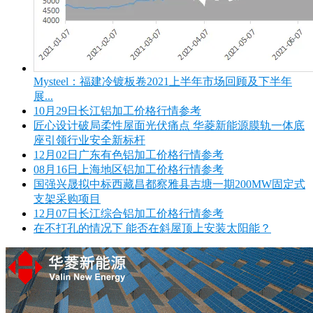
Mysteel：福建冷镀板卷2021上半年市场回顾及下半年
展...
10月29日长江铝加工价格行情参考
匠心设计破局柔性屋面光伏痛点 华菱新能源膜轨一体底
座引领行业安全新标杆
12月02日广东有色铝加工价格行情参考
08月16日上海地区铝加工价格行情参考
国强兴晟拟中标西藏昌都察雅县吉塘一期200MW固定式
支架采购项目
12月07日长江综合铝加工价格行情参考
在不打孔的情况下 能否在斜屋顶上安装太阳能？