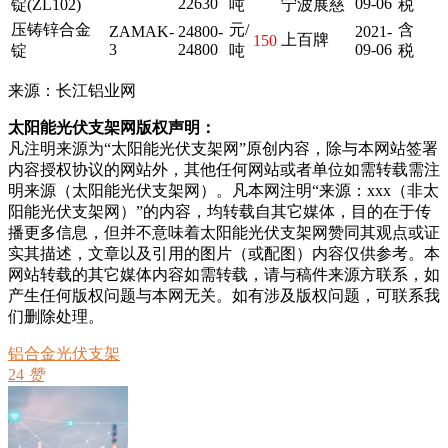
22630
09-06
锭(ZL102)
吨
宁波展慈
税
压铸锌合金
元/
含
ZAMAK-
24800-
2021-
上百牌
150
3
24800
09-06
锭
吨
税
来源：长江铝业网
太阳能光伏支架网版权声明：
凡注明来源为“太阳能光伏支架网”原创内容，除与本网站签署
内容授权协议的网站外，其他任何网站或者单位如需转载需注
明来源（太阳能光伏支架网）。凡本网注明“来源：xxx（非太
阳能光伏支架网）”的内容，均转载自其它媒体，目的在于传
播更多信息，但并不意味着太阳能光伏支架网赞同其观点或证
实其描述，文章以及引用的图片（或配图）内容仅供参考。本
网站转载的其它媒体内容如需转载，请与稿件来源方联系，如
产生任何版权问题与本网无关。如有涉及版权问题，可联系我
们删除处理。
铝合金光伏支架
24
赞