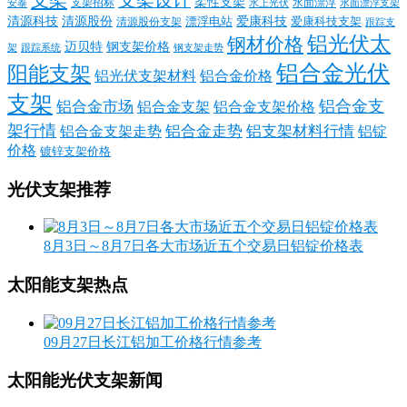
支架设计
柔性支架
支架招标
水面漂浮
安泰
水面漂浮支架
水上光伏
清源科技
爱康科技
清源股份
清源股份支架
漂浮电站
爱康科技支架
跟踪支
铝光伏太
钢材价格
迈贝特
钢支架价格
架
跟踪系统
钢支架走势
铝合金光伏
阳能支架
铝光伏支架材料
铝合金价格
支架
铝合金支
铝合金市场
铝合金支架
铝合金支架价格
架行情
铝合金走势
铝支架材料行情
铝合金支架走势
铝锭
价格
镀锌支架价格
光伏支架推荐
8月3日～8月7日各大市场近五个交易日铝锭价格表
太阳能支架热点
09月27日长江铝加工价格行情参考
太阳能光伏支架新闻