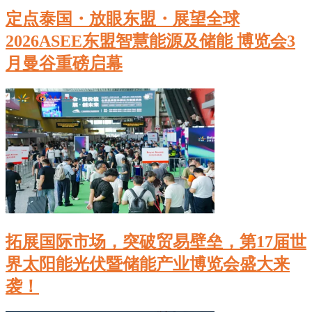
定点泰国・放眼东盟・展望全球
2026ASEE东盟智慧能源及储能 博览会3
月曼谷重磅启幕
拓展国际市场，突破贸易壁垒，第17届世
界太阳能光伏暨储能产业博览会盛大来
袭！