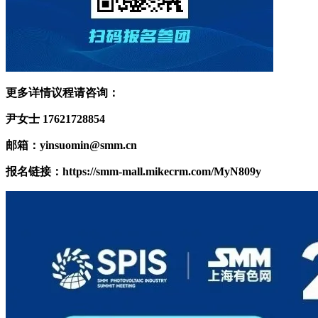
更多详情议程请咨询：
尹女士 17621728854
邮箱：yinsuomin@smm.cn
报名链接：
https://smm-mall.mikecrm.com/MyN809y