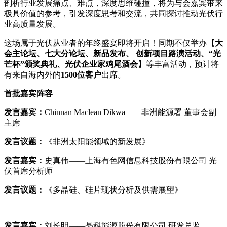
剖析行业发展痛点、难点，深度思维碰撞，将为与会嘉宾带来
极具价值的参考，引发深度思考和交流，共同探讨推动光伏行
业高质量发展。
这场属于光伏从业者的年终盛宴即将开启！同期不仅举办
【大
会主论坛、七大分论坛、新品发布、 创新项目路演活动、“光
芒杯”颁奖典礼、光伏企业家鸡尾酒会】
等丰富活动，预计将
有来自海内外的
1500位客户
出席。
首批嘉宾阵容
发言嘉宾：
Chinnan Maclean Dikwa——非洲能源署 董事会副
主席
发言议题：
《非洲太阳能领域的新发展》
发言嘉宾：
史真伟——上海有色网信息科技股份有限公司 光
伏首席分析师
发言议题：
《多晶硅、硅片现状分析及供需展望》
发言嘉宾：
刘长明——晶科能源股份有限公司 研发总监