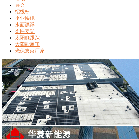
展会
招投标
企业快讯
水面漂浮
柔性支架
太阳能跟踪
太阳能屋顶
光伏支架厂家