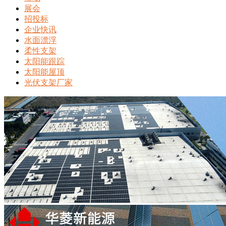
展会
招投标
企业快讯
水面漂浮
柔性支架
太阳能跟踪
太阳能屋顶
光伏支架厂家