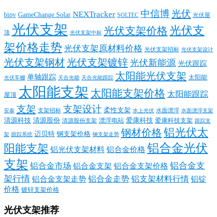
中信博
光伏
NEXTracker
bipv
GameChange Solar
SOLTEC
光伏屋
光伏支架
光伏支
光伏支架价格
顶
光伏支架中标
架价格走势
光伏支架原材料价格
光伏支架招标
光伏支架设计
光伏支架钢材
光伏支架镀锌
光伏新能源
光伏跟踪
太阳能光伏支架
单轴跟踪
太阳能
光伏车棚
天合光能
天合光能跟踪
太阳能支架
太阳能支架价格
太阳能跟踪
屋顶
支架
支架设计
柔性支架
支架招标
水面漂浮
安泰
水面漂浮支架
水上光伏
清源科技
爱康科技
清源股份
清源股份支架
漂浮电站
爱康科技支架
跟踪支
铝光伏太
钢材价格
迈贝特
钢支架价格
架
跟踪系统
钢支架走势
铝合金光伏
阳能支架
铝光伏支架材料
铝合金价格
支架
铝合金支
铝合金市场
铝合金支架
铝合金支架价格
架行情
铝合金走势
铝支架材料行情
铝合金支架走势
铝锭
价格
镀锌支架价格
光伏支架推荐