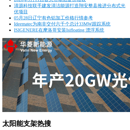
清源科技联手建发清洁能源打造翔安整县推进分布式光
伏项目
05月28日辽宁有色铝加工价格行情参考
Ideematec为南非交付六千个总计33MW跟踪系统
ISIGENERE在摩洛哥安装Isifloating 漂浮系统
太阳能支架热搜