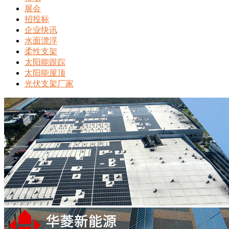
展会
招投标
企业快讯
水面漂浮
柔性支架
太阳能跟踪
太阳能屋顶
光伏支架厂家