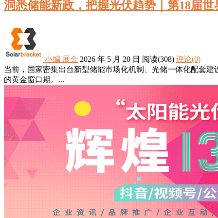
洞悉储能新政，把握光伏趋势｜第18届
小编
展会
2026 年 5 月 20 日
阅读
(308)
评论(0)
当前，国家密集出台新型储能市场化机制、光储一体化配套建
的黄金窗口期。...