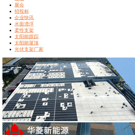
展会
招投标
企业快讯
水面漂浮
柔性支架
太阳能跟踪
太阳能屋顶
光伏支架厂家