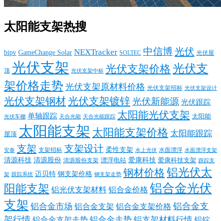
太阳能支架热搜
中信博
光伏
NEXTracker
bipv
GameChange Solar
SOLTEC
光伏屋
光伏支架
光伏支
光伏支架价格
顶
光伏支架中标
架价格走势
光伏支架原材料价格
光伏支架招标
光伏支架设计
光伏支架钢材
光伏支架镀锌
光伏新能源
光伏跟踪
太阳能光伏支架
单轴跟踪
太阳能
光伏车棚
天合光能
天合光能跟踪
太阳能支架
太阳能支架价格
太阳能跟踪
屋顶
支架
支架设计
柔性支架
支架招标
水面漂浮
安泰
水面漂浮支架
水上光伏
清源科技
爱康科技
清源股份
清源股份支架
漂浮电站
爱康科技支架
跟踪支
铝光伏太
钢材价格
迈贝特
钢支架价格
架
跟踪系统
钢支架走势
铝合金光伏
阳能支架
铝光伏支架材料
铝合金价格
支架
铝合金支
铝合金市场
铝合金支架
铝合金支架价格
架行情
铝合金走势
铝支架材料行情
铝合金支架走势
铝锭