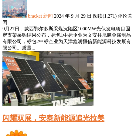
bracket
新闻
2024 年 9 月 29 日
阅读
(1,271)
评论关
闭
9月27日，蒙西鄂尔多斯采煤沉陷区1000MW光伏发电项目固
定支架采购结果公布，标包1中标企业为文安县旭腾金属制品
有限公司，标包2中标企业为天津鑫润恒信新能源科技发展有
限公司。质量...
闪耀双展，安泰新能源追光拉美