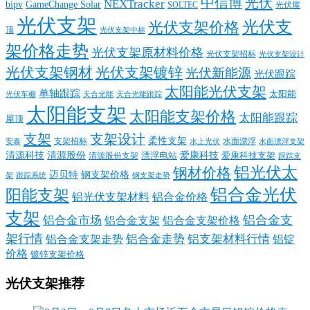
中信博
光伏
NEXTracker
bipv
GameChange Solar
SOLTEC
光伏屋
光伏支架
光伏支
光伏支架价格
顶
光伏支架中标
架价格走势
光伏支架原材料价格
光伏支架招标
光伏支架设计
光伏支架钢材
光伏支架镀锌
光伏新能源
光伏跟踪
太阳能光伏支架
单轴跟踪
太阳能
光伏车棚
天合光能
天合光能跟踪
太阳能支架
太阳能支架价格
太阳能跟踪
屋顶
支架
支架设计
柔性支架
支架招标
水面漂浮
安泰
水面漂浮支架
水上光伏
清源科技
爱康科技
清源股份
清源股份支架
漂浮电站
爱康科技支架
跟踪支
铝光伏太
钢材价格
迈贝特
钢支架价格
架
跟踪系统
钢支架走势
铝合金光伏
阳能支架
铝光伏支架材料
铝合金价格
支架
铝合金支
铝合金市场
铝合金支架
铝合金支架价格
架行情
铝合金走势
铝支架材料行情
铝合金支架走势
铝锭
价格
镀锌支架价格
光伏支架推荐