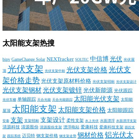
太阳能支架热搜
中信博
光伏
NEXTracker
bipv
GameChange Solar
SOLTEC
光伏屋
光伏支架
光伏支
光伏支架价格
顶
光伏支架中标
架价格走势
光伏支架原材料价格
光伏支架招标
光伏支架设计
光伏支架钢材
光伏支架镀锌
光伏新能源
光伏跟踪
太阳能光伏支架
单轴跟踪
太阳能
光伏车棚
天合光能
天合光能跟踪
太阳能支架
太阳能支架价格
太阳能跟踪
屋顶
支架
支架设计
柔性支架
支架招标
水面漂浮
安泰
水面漂浮支架
水上光伏
清源科技
爱康科技
清源股份
清源股份支架
漂浮电站
爱康科技支架
跟踪支
铝光伏太
钢材价格
迈贝特
钢支架价格
架
跟踪系统
钢支架走势