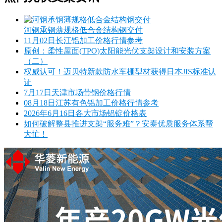
河钢承钢薄规格低合金结构钢交付
11月02日长江铝加工价格行情参考
原创：柔性屋面(TPO)太阳能光伏支架设计和安装方案
（二）
权威认可！迈贝特新款防水车棚型材获得日本JIS标准认
证
7月17日天津市场带钢价格行情
08月18日江苏有色铝加工价格行情参考
2026年6月16日各大市场铝锭价格表
如何破解整县推进支架“服务难”？安泰优质服务体系帮
大忙！