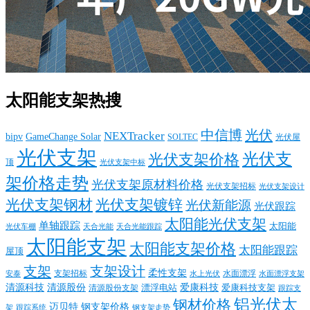
太阳能支架热搜
中信博
光伏
NEXTracker
bipv
GameChange Solar
SOLTEC
光伏屋
光伏支架
光伏支
光伏支架价格
顶
光伏支架中标
架价格走势
光伏支架原材料价格
光伏支架招标
光伏支架设计
光伏支架钢材
光伏支架镀锌
光伏新能源
光伏跟踪
太阳能光伏支架
单轴跟踪
太阳能
光伏车棚
天合光能
天合光能跟踪
太阳能支架
太阳能支架价格
太阳能跟踪
屋顶
支架
支架设计
柔性支架
支架招标
水面漂浮
安泰
水面漂浮支架
水上光伏
清源科技
爱康科技
清源股份
清源股份支架
漂浮电站
爱康科技支架
跟踪支
铝光伏太
钢材价格
迈贝特
钢支架价格
架
跟踪系统
钢支架走势