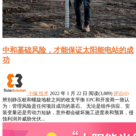
中和基础风险，才能保证太阳能电站的成
功
小编
技术
2022 年 1 月 22 日
阅读
(3,889)
评论(0)
辨别静压桩和螺旋地桩之间的收支平衡 EPC和开发商一致认
为：管理风险是任何项目成功的基石。 无论是组件供应、安
装变量还是劳动力短缺，意外都会破坏施工进度表和预算，侵
蚀利润并威胁光伏...