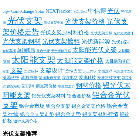
中信博
光伏
NEXTracker
bipv
GameChange Solar
SOLTEC
光伏屋
光伏支架
光伏支
光伏支架价格
顶
光伏支架中标
架价格走势
光伏支架原材料价格
光伏支架招标
光伏支架设计
光伏支架钢材
光伏支架镀锌
光伏新能源
光伏跟踪
太阳能光伏支架
单轴跟踪
太阳能
光伏车棚
天合光能
天合光能跟踪
太阳能支架
太阳能支架价格
太阳能跟踪
屋顶
支架
支架设计
柔性支架
支架招标
水面漂浮
安泰
水面漂浮支架
水上光伏
清源科技
爱康科技
清源股份
清源股份支架
漂浮电站
爱康科技支架
跟踪支
铝光伏太
钢材价格
迈贝特
钢支架价格
架
跟踪系统
钢支架走势
铝合金光伏
阳能支架
铝光伏支架材料
铝合金价格
支架
铝合金支
铝合金市场
铝合金支架
铝合金支架价格
架行情
铝合金走势
铝支架材料行情
铝合金支架走势
铝锭
价格
镀锌支架价格
光伏支架推荐