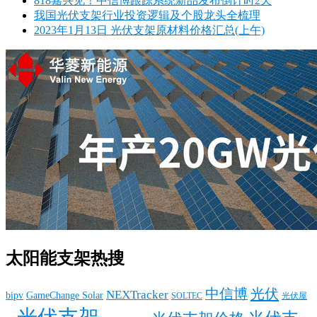
818嘉兴见！中信博跟踪系统新品发布倒计时2天
我国光伏支架行业投资逻辑及个股龙头全梳理
2023年1月13日 光伏支架原材料价格汇总(上午)
太阳能支架热搜
中信博
光伏
NEXTracker
bipv
GameChange Solar
SOLTEC
光伏屋