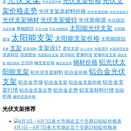
光伏支架
光伏支
光伏支架价格
顶
光伏支架中标
架价格走势
光伏支架原材料价格
光伏支架招标
光伏支架设计
光伏支架钢材
光伏支架镀锌
光伏新能源
光伏跟踪
太阳能光伏支架
单轴跟踪
太阳能
光伏车棚
天合光能
天合光能跟踪
太阳能支架
太阳能支架价格
太阳能跟踪
屋顶
支架
支架设计
柔性支架
支架招标
水面漂浮
安泰
水面漂浮支架
水上光伏
清源科技
爱康科技
清源股份
清源股份支架
漂浮电站
爱康科技支架
跟踪支
铝光伏太
钢材价格
迈贝特
钢支架价格
架
跟踪系统
钢支架走势
铝合金光伏
阳能支架
铝光伏支架材料
铝合金价格
支架
铝合金支
铝合金市场
铝合金支架
铝合金支架价格
架行情
铝合金走势
铝支架材料行情
铝合金支架走势
铝锭
价格
镀锌支架价格
光伏支架推荐
8月3日～8月7日各大市场近五个交易日铝锭价格表