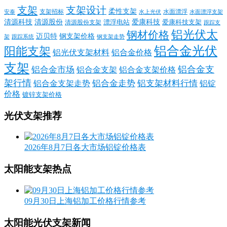
支架
支架设计
柔性支架
支架招标
水面漂浮
安泰
水面漂浮支架
水上光伏
清源科技
爱康科技
清源股份
清源股份支架
漂浮电站
爱康科技支架
跟踪支
铝光伏太
钢材价格
迈贝特
钢支架价格
架
跟踪系统
钢支架走势
铝合金光伏
阳能支架
铝光伏支架材料
铝合金价格
支架
铝合金支
铝合金市场
铝合金支架
铝合金支架价格
架行情
铝合金走势
铝支架材料行情
铝合金支架走势
铝锭
价格
镀锌支架价格
光伏支架推荐
2026年8月7日各大市场铝锭价格表
太阳能支架热点
09月30日上海铝加工价格行情参考
太阳能光伏支架新闻