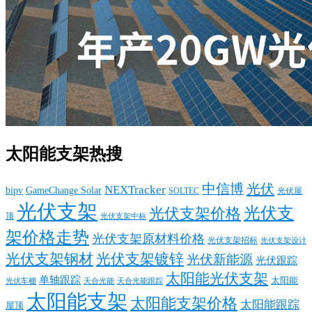
太阳能支架热搜
中信博
光伏
NEXTracker
bipv
GameChange Solar
SOLTEC
光伏屋
光伏支架
光伏支
光伏支架价格
顶
光伏支架中标
架价格走势
光伏支架原材料价格
光伏支架招标
光伏支架设计
光伏支架钢材
光伏支架镀锌
光伏新能源
光伏跟踪
太阳能光伏支架
单轴跟踪
太阳能
光伏车棚
天合光能
天合光能跟踪
太阳能支架
太阳能支架价格
太阳能跟踪
屋顶