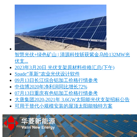
智慧光伏+绿色矿山 | 清源科技斩获紫金乌恰132MW光
伏支...
2023年3月20日 光伏支架原材料价格汇总(下午)
Spade”革新”农业光伏设计软件
09月13日长江综合铝加工价格行情参考
中信博2020年净利润同比增长72%
07月13日重庆有色铝加工价格行情参考
大唐集团2020-2021年 3.6GW太阳能光伏支架招标公告
可用于替代小规模安装的屋顶太阳能独特方案