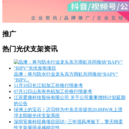
推广
热门光伏支架资讯
晶澳：将与防水行业龙头东方雨虹共同推动“BAPV”
“BIPV...
11月10日长江铝加工价格行情参考
07月12日山东有色铝加工价格行情参考
江苏爱康科技股份有限公司 关于公司董事增持计划延期
的公告
绿洲上的宝石！迈贝特为中东北非提供20.8MW水上漂
浮太阳能光伏支架系统
深圳安泰科经典项目回访 | 三年强风考验下，擎天晴柔
性支架展现卓越稳定性