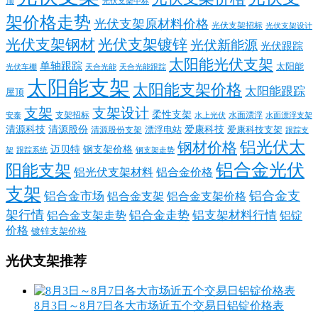
顶
光伏支架中标
架价格走势
光伏支架原材料价格
光伏支架招标
光伏支架设计
光伏支架钢材
光伏支架镀锌
光伏新能源
光伏跟踪
太阳能光伏支架
单轴跟踪
太阳能
光伏车棚
天合光能
天合光能跟踪
太阳能支架
太阳能支架价格
太阳能跟踪
屋顶
支架
支架设计
柔性支架
支架招标
水面漂浮
安泰
水面漂浮支架
水上光伏
清源科技
爱康科技
清源股份
清源股份支架
漂浮电站
爱康科技支架
跟踪支
铝光伏太
钢材价格
迈贝特
钢支架价格
架
跟踪系统
钢支架走势
铝合金光伏
阳能支架
铝光伏支架材料
铝合金价格
支架
铝合金支
铝合金市场
铝合金支架
铝合金支架价格
架行情
铝合金走势
铝支架材料行情
铝合金支架走势
铝锭
价格
镀锌支架价格
光伏支架推荐
8月3日～8月7日各大市场近五个交易日铝锭价格表