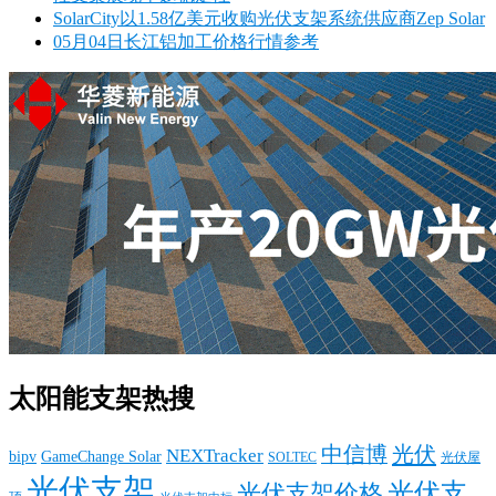
SolarCity以1.58亿美元收购光伏支架系统供应商Zep Solar
05月04日长江铝加工价格行情参考
太阳能支架热搜
中信博
光伏
NEXTracker
bipv
GameChange Solar
SOLTEC
光伏屋
光伏支架
光伏支
光伏支架价格