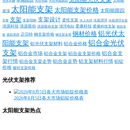
单轴跟踪
太阳能
光伏车棚
天合光能
天合光能跟踪
太阳能支架
太阳能支架价格
太阳能跟踪
屋顶
支架
支架设计
柔性支架
支架招标
水面漂浮
安泰
水面漂浮支架
水上光伏
清源科技
爱康科技
清源股份
清源股份支架
漂浮电站
爱康科技支架
跟踪支
铝光伏太
钢材价格
迈贝特
钢支架价格
架
跟踪系统
钢支架走势
铝合金光伏
阳能支架
铝光伏支架材料
铝合金价格
支架
铝合金支
铝合金市场
铝合金支架
铝合金支架价格
架行情
铝合金走势
铝支架材料行情
铝合金支架走势
铝锭
价格
镀锌支架价格
光伏支架推荐
2026年8月5日各大市场铝锭价格表
太阳能支架热点