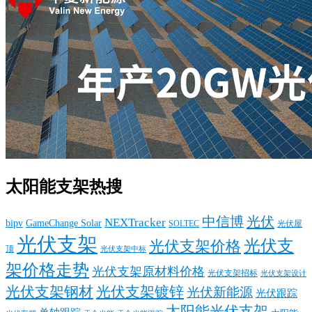
太阳能支架热搜
中信博
光伏
NEXTracker
bipv
GameChange Solar
SOLTEC
光伏屋
光伏支架
光伏支
光伏支架价格
顶
光伏支架中标
架价格走势
光伏支架原材料价格
光伏支架招标
光伏支架设计
光伏支架钢材
光伏支架镀锌
光伏新能源
光伏跟踪
太阳能光伏支架