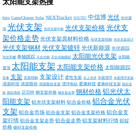
太阳能支架热搜
中信博
光伏
NEXTracker
bipv
GameChange Solar
SOLTEC
光伏屋
光伏支架
光伏支
光伏支架价格
顶
光伏支架中标
架价格走势
光伏支架原材料价格
光伏支架招标
光伏支架设计
光伏支架钢材
光伏支架镀锌
光伏新能源
光伏跟踪
太阳能光伏支架
单轴跟踪
太阳能
光伏车棚
天合光能
天合光能跟踪
太阳能支架
太阳能支架价格
太阳能跟踪
屋顶
支架
支架设计
柔性支架
支架招标
水面漂浮
安泰
水面漂浮支架
水上光伏
清源科技
爱康科技
清源股份
清源股份支架
漂浮电站
爱康科技支架
跟踪支
铝光伏太
钢材价格
迈贝特
钢支架价格
架
跟踪系统
钢支架走势
铝合金光伏
阳能支架
铝光伏支架材料
铝合金价格
支架
铝合金支
铝合金市场
铝合金支架
铝合金支架价格
架行情
铝合金走势
铝支架材料行情
铝合金支架走势
铝锭
价格
镀锌支架价格