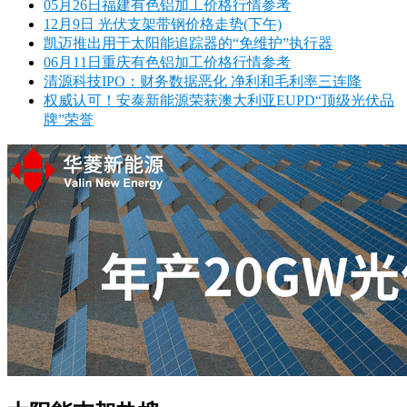
05月26日福建有色铝加工价格行情参考
12月9日 光伏支架带钢价格走势(下午)
凯迈推出用于太阳能追踪器的“免维护”执行器
06月11日重庆有色铝加工价格行情参考
清源科技IPO：财务数据恶化 净利和毛利率三连降
权威认可！安泰新能源荣获澳大利亚EUPD“顶级光伏品
牌”荣誉