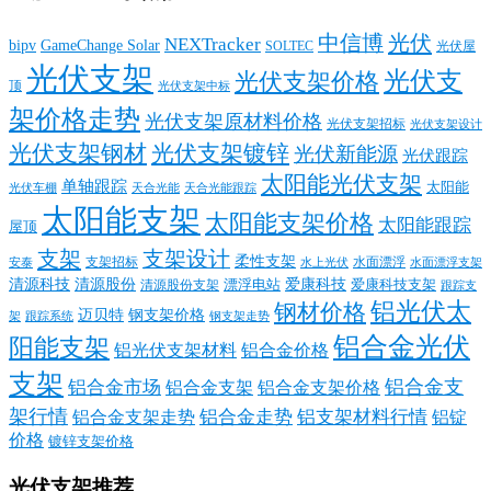
中信博
光伏
NEXTracker
bipv
GameChange Solar
SOLTEC
光伏屋
光伏支架
光伏支
光伏支架价格
顶
光伏支架中标
架价格走势
光伏支架原材料价格
光伏支架招标
光伏支架设计
光伏支架钢材
光伏支架镀锌
光伏新能源
光伏跟踪
太阳能光伏支架
单轴跟踪
太阳能
光伏车棚
天合光能
天合光能跟踪
太阳能支架
太阳能支架价格
太阳能跟踪
屋顶
支架
支架设计
柔性支架
支架招标
水面漂浮
安泰
水面漂浮支架
水上光伏
清源科技
爱康科技
清源股份
清源股份支架
漂浮电站
爱康科技支架
跟踪支
铝光伏太
钢材价格
迈贝特
钢支架价格
架
跟踪系统
钢支架走势
铝合金光伏
阳能支架
铝光伏支架材料
铝合金价格
支架
铝合金支
铝合金市场
铝合金支架
铝合金支架价格
架行情
铝合金走势
铝支架材料行情
铝合金支架走势
铝锭
价格
镀锌支架价格
光伏支架推荐