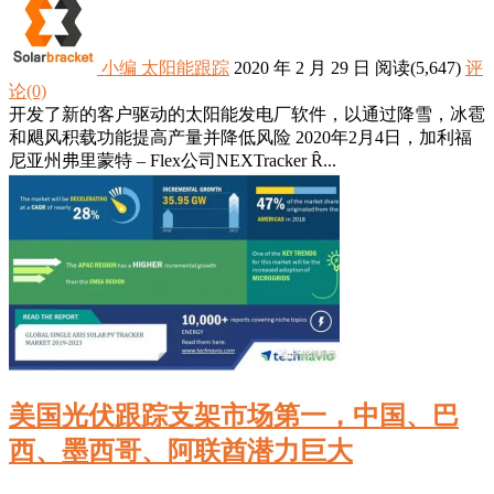
小编
太阳能跟踪
2020 年 2 月 29 日
阅读
(5,647)
评
论(0)
开发了新的客户驱动的太阳能发电厂软件，以通过降雪，冰雹
和飓风积载功能提高产量并降低风险 2020年2月4日，加利福
尼亚州弗里蒙特 – Flex公司NEXTracker Ȓ...
美国光伏跟踪支架市场第一，中国、巴
西、墨西哥、阿联酋潜力巨大