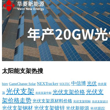
太阳能支架热搜
中信博
光伏
NEXTracker
bipv
GameChange Solar
SOLTEC
光伏屋
光伏支架
光伏支
光伏支架价格
顶
光伏支架中标
架价格走势
光伏支架原材料价格
光伏支架招标
光伏支架设计
光伏支架钢材
光伏支架镀锌
光伏新能源
光伏跟踪