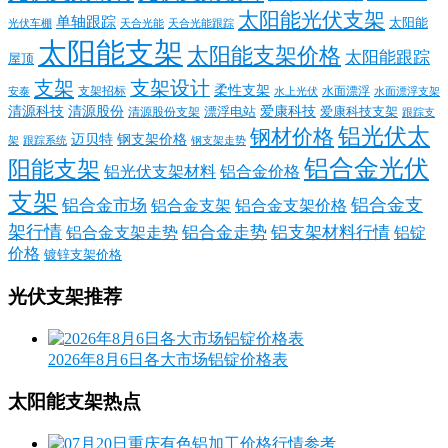
太阳能光伏支架
单轴跟踪
太阳能
光伏车棚
天合光能
天合光能跟踪
太阳能支架
太阳能支架价格
太阳能跟踪
屋顶
支架
支架设计
柔性支架
支架招标
水面漂浮
安泰
水面漂浮支架
水上光伏
清源科技
爱康科技
清源股份
清源股份支架
漂浮电站
爱康科技支架
跟踪支
铝光伏太
钢材价格
迈贝特
钢支架价格
架
跟踪系统
钢支架走势
铝合金光伏
阳能支架
铝光伏支架材料
铝合金价格
支架
铝合金支
铝合金市场
铝合金支架
铝合金支架价格
架行情
铝合金走势
铝支架材料行情
铝合金支架走势
铝锭
价格
镀锌支架价格
光伏支架推荐
2026年8月6日各大市场铝锭价格表
太阳能支架热点